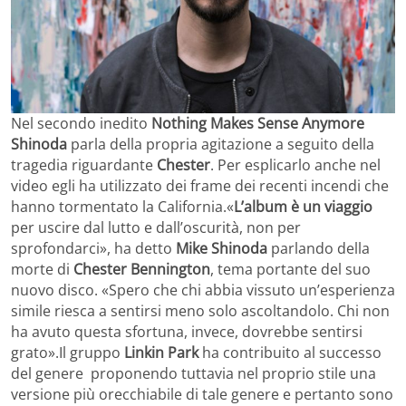
Nel secondo inedito
Nothing Makes Sense Anymore
Shinoda
parla della propria agitazione a seguito della
tragedia riguardante
Chester
. Per esplicarlo anche nel
video egli ha utilizzato dei frame dei recenti incendi che
hanno tormentato la California.«
L’album è un viaggio
per uscire dal lutto e dall’oscurità, non per
sprofondarci», ha detto
Mike Shinoda
parlando della
morte di
Chester Bennington
, tema portante del suo
nuovo disco. «Spero che chi abbia vissuto un’esperienza
simile riesca a sentirsi meno solo ascoltandolo. Chi non
ha avuto questa sfortuna, invece, dovrebbe sentirsi
grato».Il gruppo
Linkin Park
ha contribuito al successo
del genere proponendo tuttavia nel proprio stile una
versione più orecchiabile di tale genere e pertanto sono