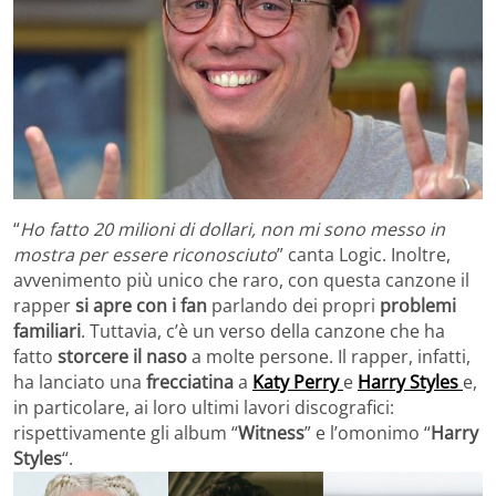
“
Ho fatto 20 milioni di dollari, non mi sono messo in
mostra per essere riconosciuto
” canta Logic. Inoltre,
avvenimento più unico che raro, con questa canzone il
rapper
si apre con i fan
parlando dei propri
problemi
familiari
. Tuttavia, c’è un verso della canzone che ha
fatto
storcere il naso
a molte persone. Il rapper, infatti,
ha lanciato una
frecciatina
a
Katy Perry
e
Harry Styles
e,
in particolare, ai loro ultimi lavori discografici:
rispettivamente gli album “
Witness
” e l’omonimo “
Harry
Styles
“.