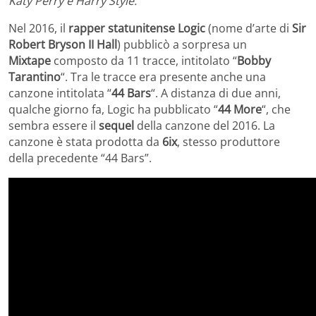
Katy Perry e Harry Style.
Nel 2016, il
rapper statunitense Logic
(nome d’arte di
Sir
Robert Bryson II Hall
) pubblicò a sorpresa un
Mixtape
composto da 11 tracce, intitolato “
Bobby
Tarantino
“. Tra le tracce era presente anche una
canzone intitolata “
44 Bars
“. A distanza di due anni,
qualche giorno fa, Logic ha pubblicato “
44 More
“, che
sembra essere il
sequel
della canzone del 2016. La
canzone è stata prodotta da
6ix
, stesso produttore
della precedente “44 Bars”.