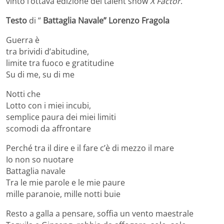
vinto l’ottava edizione del talent show
X Factor
.
Testo
di ”
Battaglia Navale” Lorenzo Fragola
Guerra è
tra brividi d’abitudine,
limite tra fuoco e gratitudine
Su di me, su di me
Notti che
Lotto con i miei incubi,
semplice paura dei miei limiti
scomodi da affrontare
Perché tra il dire e il fare c’è di mezzo il mare
Io non so nuotare
Battaglia navale
Tra le mie parole e le mie paure
mille paranoie, mille notti buie
Resto a galla a pensare, soffia un vento maestrale