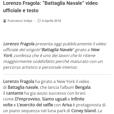
Lorenzo Fragola: “Battaglia Navale” video
ufficiale e testo
Francesco Volpe
-
6 Aprile 2018
Lorenzo Fragola
presenta oggi pubblicamente il video
ufficiale del singolo”
Battaglia Navale
” girato a
New
York
,confessa che è uno dei lavori che lo ritiene
maggiormente soddisfatto perché maturato con un
percorso artistico e personale intenso.
Lorenzo Fragola
ha girato a New York il video
di
Battaglia navale
, che lancia l’album
Bengala
:
il
cantante
ha gia avuto successo con brani
come
D’improvviso
,
Siamo uguali
e
Infinite
volte
e
L’esercito del selfie
con
Arisa
è protagonista di
un piano sequenza nel luna park di
Coney Island.
La