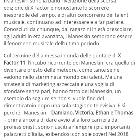
I Maneskin sono la band rivelazione della scorsa
edizione di X Factor e nonostante lo scorrere
inesorabile del tempo, e di altri concorrenti del talent
musicale, continuano ad interessare e a far parlare.
Conosciuti da chiunque, dai ragazzini in età prescolare,
agli adulti in età avanzata, i Maneskin sembrano essere
il fenomeno musicale dell’ultimo periodo.
Col termine della messa in onda delle puntate di
X
Factor 11
, l’incubo ricorrente dei Maneskin, era quello di
diventare presto delle meteore, come tante se ne
vedono nello sterminata mondo dei talent. Ma una
strategia di marketing azzeccata e una voglia di
sfondare senza pari, hanno fatto dei Maneskin, un
esempio da seguire se non si vuole fine del
dimenticatoio dopo una sola stagione televisiva. E sì,
perché i Maneskin –
Damiano, Victoria, Ethan e Thomas
– prima ancora di dare avvio alla loro carriera da
professionisti, sono riusciti a riempire i più importanti
palazzetti d’Italia, esibendosi con sole cover! Nel 2018