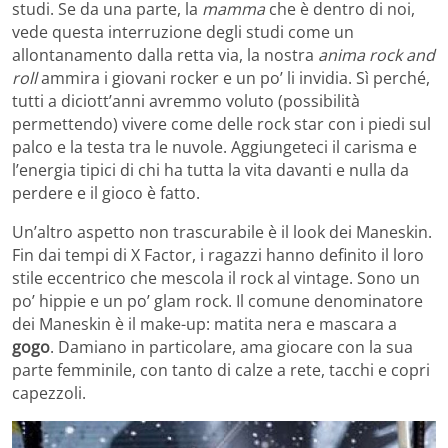
studi. Se da una parte, la
mamma
che è dentro di noi,
vede questa interruzione degli studi come un
allontanamento dalla retta via, la nostra
anima rock and
roll
ammira i giovani rocker e un po’ li invidia. Sì perché,
tutti a diciott’anni avremmo voluto (possibilità
permettendo) vivere come delle rock star con i piedi sul
palco e la testa tra le nuvole. Aggiungeteci il carisma e
l’energia tipici di chi ha tutta la vita davanti e nulla da
perdere e il gioco è fatto.
Un’altro aspetto non trascurabile è il look dei Maneskin.
Fin dai tempi di X Factor, i ragazzi hanno definito il loro
stile eccentrico che mescola il rock al vintage. Sono un
po’ hippie e un po’ glam rock. Il comune denominatore
dei Maneskin è il make-up: matita nera e mascara a
gogo
. Damiano in particolare, ama giocare con la sua
parte femminile, con tanto di calze a rete, tacchi e copri
capezzoli.