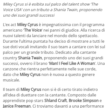
Miley Cyrus si è esibita sul palco del talent show ‘The
Voice USA’ con un tributo a Shania Twain, proponendo
uno dei suoi grandi successi
L’ex act
Miley Cyrus
è impegnatissima con il programma
americano ‘
The Voice
‘ nei panni di giudice. Alla ricerca di
nuovi talenti da lanciare nel mondo dello spettacolo.
Durante l’ultima puntata ha deciso di mostrare a tutti le
sue doti vocali invitando il suo team a cantare con lei sul
palco per un grande tributo. Dedicato alla cantante
country
Shania Twain
, proponendo uno dei suoi grandi
successi, ovvero il brano ‘
Man! I Feel Like A Woman
‘. Una
canzone che rientra perfettamente nelle sue corde,
dato che
Miley Cyrus
non è nuova a questo genere
musicale.
Il team di
Miley Cyrus
non si è di certo tirato indietro
all’idea di duettare con la cantante. Composto dalle
apprendiste pop stars
Shland Craft
,
Brooke Simpson
e
Janice Freeman
. Ci troviamo davanti a una performance