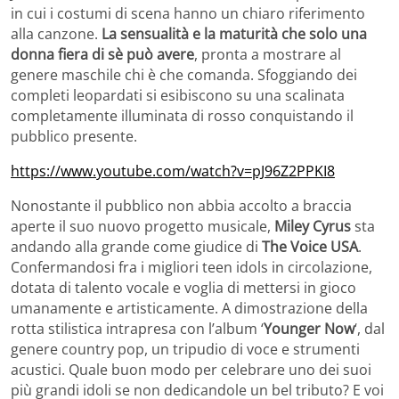
in cui i costumi di scena hanno un chiaro riferimento
alla canzone.
La sensualità e la maturità che solo una
donna fiera di sè può avere
, pronta a mostrare al
genere maschile chi è che comanda. Sfoggiando dei
completi leopardati si esibiscono su una scalinata
completamente illuminata di rosso conquistando il
pubblico presente.
https://www.youtube.com/watch?v=pJ96Z2PPKI8
Nonostante il pubblico non abbia accolto a braccia
aperte il suo nuovo progetto musicale,
Miley Cyrus
sta
andando alla grande come giudice di
The Voice USA
.
Confermandosi fra i migliori teen idols in circolazione,
dotata di talento vocale e voglia di mettersi in gioco
umanamente e artisticamente. A dimostrazione della
rotta stilistica intrapresa con l’album ‘
Younger Now
‘, dal
genere country pop, un tripudio di voce e strumenti
acustici. Quale buon modo per celebrare uno dei suoi
più grandi idoli se non dedicandole un bel tributo? E voi