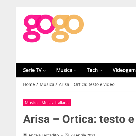
Serie TV
Musica
Tech
Videogam
/
/
Home
Musica
Arisa – Ortica: testo e video
Musica
Musica Italiana
Arisa – Ortica: testo e
Angela Leccadito
-
23 Aprile 2021