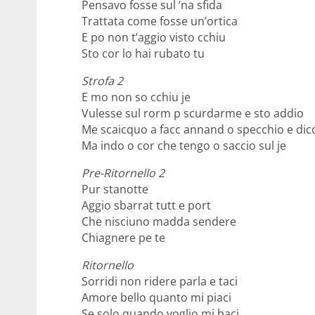
Pensavo fosse sul ‘na sfida
Trattata come fosse un’ortica
E po non t’aggio visto cchiu
Sto cor lo hai rubato tu
Strofa 2
E mo non so cchiu je
Vulesse sul rorm p scurdarme e sto addio
Me scaicquo a facc annand o specchio e dic
Ma indo o cor che tengo o saccio sul je
Pre-Ritornello 2
Pur stanotte
Aggio sbarrat tutt e port
Che nisciuno madda sendere
Chiagnere pe te
Ritornello
Sorridi non ridere parla e taci
Amore bello quanto mi piaci
Se solo quando voglio mi baci