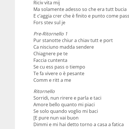
Riciv vita mij
Ma solamente adesso so che era tutt bucia
E c’aggia crer che è finito e punto come pas
Fors stev sul je
Pre-Ritornello 1
Pur stanotte chiur a chiav tutt e port
Ca nisciuno madda sendere
Chiagnere pe te
Faccia cuntenta
Se cu ess pass o tiempo
Te fa vivere o è pеsante
Comm e ritt a me
Ritornello
Sorridi, nun rirеre e parla e taci
Amore bello quanto mi piaci
Se solo quando voglio mi baci
[E pure nun vai buon
Dimmi e mi hai detto torno a casa a fatica