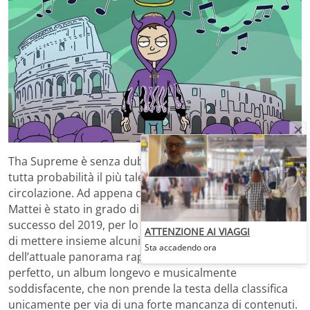
Tha Supreme è senza dubbio
l’artista dell’anno
, e con
tutta probabilità il più talentuoso musicista italiano in
circolazione. Ad appena diciott’anni, il giovane Davide
Mattei è stato in grado di creare l’album di maggiore
successo del 2019, per lo meno sul fronte dei numeri, e
ATTENZIONE AI VIAGGI
di mettere insieme alcuni dei più grandi talenti
Sta accadendo ora
dell’attuale panorama rap. 23 6451 è un connubio quasi
perfetto, un album longevo e musicalmente
soddisfacente, che non prende la testa della classifica
unicamente per via di una forte mancanza di contenuti.