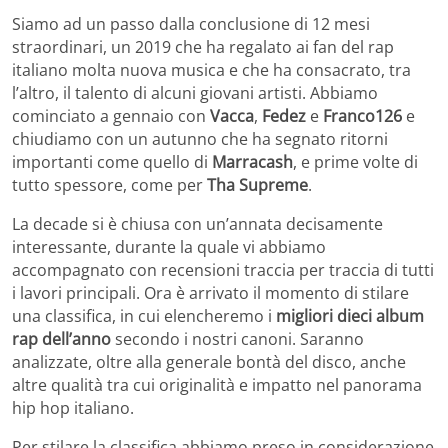
Siamo ad un passo dalla conclusione di 12 mesi
straordinari, un 2019 che ha regalato ai fan del rap
italiano molta nuova musica e che ha consacrato, tra
l’altro, il talento di alcuni giovani artisti. Abbiamo
cominciato a gennaio con
Vacca
,
Fedez
e
Franco126
e
chiudiamo con un autunno che ha segnato ritorni
importanti come quello di
Marracash
, e prime volte di
tutto spessore, come per
Tha Supreme
.
La decade si è chiusa con un’annata decisamente
interessante, durante la quale vi abbiamo
accompagnato con recensioni traccia per traccia di tutti
i lavori principali. Ora è arrivato il momento di stilare
una classifica, in cui elencheremo i
migliori dieci album
rap dell’anno
secondo i nostri canoni. Saranno
analizzate, oltre alla generale bontà del disco, anche
altre qualità tra cui originalità e impatto nel panorama
hip hop italiano.
Per stilare la classifica abbiamo preso in considerazione