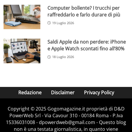
Computer bollente? I trucchi per
raffreddarlo e farlo durare di più
19 Luglio 2026
Saldi Apple da non perdere: iPhone
e Apple Watch scontati fino all’80%
18 Luglio 2026
Redazione
Disclaimer
Privacy Policy
Copyright © 2025 Gogomagazine.it proprietà di D&D
PowerWeb Srl - Via Cavour 310 - 00184 Roma - P.Iva
15336031008 - dpowerdweb@gmail.com - Questo blog
non è una testata giornalistica, in quanto viene