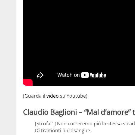
(Guarda il
video
su Youtube)
Claudio Baglioni – “Mal d’amore” 
[Strofa 1] Non correremo più la stessa stra
Di tramonti purosangue