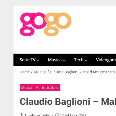
Serie TV
Musica
Tech
Videogam
/
/
Home
Musica
Claudio Baglioni – Mal d’Amore: testo
Musica
Musica Italiana
Claudio Baglioni – Mal
Angela Leccadito
-
12 Febbraio 2021