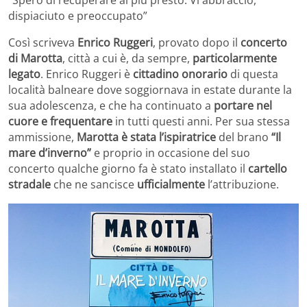
“Spero di recuperare al più presto. Vi abbraccio,
dispiaciuto e preoccupato”
Così scriveva
Enrico Ruggeri
, provato dopo il
concerto
di Marotta
, città a cui è, da sempre,
particolarmente
legato
. Enrico Ruggeri è
cittadino onorario
di questa
località balneare dove soggiornava in estate durante la
sua adolescenza, e che ha continuato a
portare nel
cuore e frequentare
in tutti questi anni. Per sua stessa
ammissione,
Marotta è stata l’ispiratrice
del brano
“Il
mare d’inverno”
e proprio in occasione del suo
concerto qualche giorno fa è stato installato il
cartello
stradale
che ne sancisce
ufficialmente
l’attribuzione.