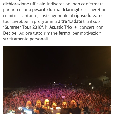
dichiarazione ufficiale
. Indiscrezioni non confermate
parlano di una
pesante forma di laringite
che avrebbe
colpito il cantante, costringendolo al
riposo forzato
. Il
tour avrebbe in programma
altre 13 date
tra il suo
“
Summer Tour 2018“
, l’ “
Acustic Trio
” e i concerti con i
Decibel
. Ad ora tutto rimane
fermo
per motivazioni
strettamente personali.