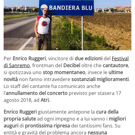
Per
Enrico Ruggeri
, vincitore di
due edizioni
del
Festival
di Sanremo
, frontman del
Decibel
oltre che
cantautore
,
si ipotizzava uno
stop momentaneo
, invece le
ultime
novità
non fanno intravedere
sostanziali miglioramenti
.
Lo staff del cantante ha comunicato anche
l’
annullamento del concerto
previsto per stasera 17
agosto 2018, ad
Atri.
Enrico Ruggeri
giustamente antepone la
cura della
propria salute
ad ogni impegno e a lui vanno i
migliori
auguri
di
prontissima ripresa
dei tantissimi fans. Su
entità e gravità del problema ancora
nessuna