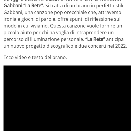
Gabbani “La Rete”.
Si tratta di un brano in perfetto stile
Gabbani, una canzone pop orecchiale che, attraverso
ironia e giochi di parole, offre spunti di riflessione sul
modo in cui viviamo. Questa canzone vuole fornire un
piccolo aiuto per chi ha voglia di intraprendere un
percorso di illuminazione personale.
“La Rete”
anticipa
un nuovo progetto discografico e due concerti nel 2022.
Ecco video e testo del brano.