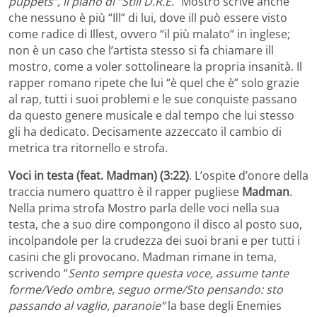
puppets”, il piano di “Still D.R.E.
” Mostro scrive anche
che nessuno è più “Ill” di lui, dove ill può essere visto
come radice di Illest, ovvero “il più malato” in inglese;
non è un caso che l’artista stesso si fa chiamare ill
mostro, come a voler sottolineare la propria insanità. Il
rapper romano ripete che lui “è quel che è” solo grazie
al rap, tutti i suoi problemi e le sue conquiste passano
da questo genere musicale e dal tempo che lui stesso
gli ha dedicato. Decisamente azzeccato il cambio di
metrica tra ritornello e strofa.
Voci in testa (feat. Madman) (3:22)
. L’ospite d’onore della
traccia numero quattro è il rapper pugliese
Madman
.
Nella prima strofa Mostro parla delle voci nella sua
testa, che a suo dire compongono il disco al posto suo,
incolpandole per la crudezza dei suoi brani e per tutti i
casini che gli provocano. Madman rimane in tema,
scrivendo “
Sento sempre questa voce, assume tante
forme/Vedo ombre, seguo orme/Sto pensando: sto
passando al vaglio, paranoie”
la base degli Enemies