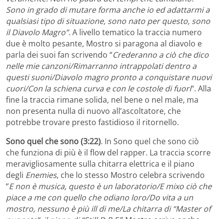
Sono in grado di mutare forma anche io ed adattarmi a
qualsiasi tipo di situazione, sono nato per questo, sono
il Diavolo Magro”.
A livello tematico la traccia numero
due è molto pesante, Mostro si paragona al diavolo e
parla dei suoi fan scrivendo “
Crederanno a ciò che dico
nelle mie canzoni/Rimarranno intrappolati dentro a
questi suoni/Diavolo magro pronto a conquistare nuovi
cuori/Con la schiena curva e con le costole di fuori
“. Alla
fine la traccia rimane solida, nel bene o nel male, ma
non presenta nulla di nuovo all’ascoltatore, che
potrebbe trovare presto fastidioso il ritornello.
Sono quel che sono (3:22)
. In Sono quel che sono ciò
che funziona di più è il flow del rapper. La traccia scorre
meravigliosamente sulla chitarra elettrica e il piano
degli
Enemies
, che lo stesso Mostro celebra scrivendo
“
E non è musica, questo è un laboratorio/E mixo ciò che
piace a me con quello che odiano loro/Do vita a un
mostro, nessuno è più ill di me/La chitarra di “Master of