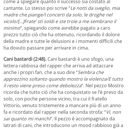
come a spiegare quanto il successo sia costato al
cantante. Lo stesso poi scrive “
Le notti da sveglio, mia
madre che piange/I concerti da solo, le droghe nel
vicolo/[…]Frate’ sti soldi e ste troie a me sembrano il
minimo
“, spiegando come avrebbe pagato a caro
prezzo tutto ciò che ha ottenuto, ricordando il dolore
della madre e tutte le delusioni e i momenti difficili che
ha dovuto passare per arrivare in cima.
Cani bastardi (2:48).
Cani bastardi è uno sfogo, una
lettera rabbiosa del rapper che arriva ad attaccare
anche i propri fan, che a suo dire “
Sembra che
apprezzino soltanto quando mostro la violenza/E tutto
il resto viene preso come debolezza
“. Nel pezzo Mostro
ricorda che tutto ciò che ha conquistato se l’è preso da
solo, con poche persone vicino, tra cui il fratello
Vittorio, venuto tristemente a mancare più di un anno
fa e ricordato dal rapper nella seconda strofa: “
Vì, non
sai quanto mi manchi
“. Il pezzo è accompagnato da
latrati di cani, che introducono un mood rabbioso già a