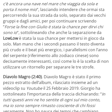
c’è ancora una nave nel mare che viaggia da sola e
porta il nome mio
“, lasciando intendere che ormai sta
percorrendo la sua strada da solo, separato dai vecchi
gruppi e dagli amici, per poi continuare scrivendo
“
Forse la fine con Giulio è stata la chance per dirvi chi
sono io
“, sottolineando che anche la separazione da
LowLow
è stata la sua chance per mettersi in gioco da
solo. Man mano che i secondi passano il testo diventa
più crudo e il beat più energico, i parallelismi con l’anno
del serpente (riferimento allo zodiaco cinese) sono
decisamente interessanti, così come lo è la scelta di non
utilizzare un ritornello per separare le tre strofe.
Diavolo Magro (2:40)
. Diavolo Magro è stato il primo
pezzo estratto dell’album, rilasciato insieme ad un
videoclip su
Youtube
il 25 Febbraio 2019. Giorgio ha
sottolineato l’importanza della traccia dichiarando: “
In
tutti questi anni ne ho sentite di ogni sul mio conto,
ma
io sono sempre rimasto cosciente di chi fossi
veramente. Non ho paura dei tempi che cambiano.