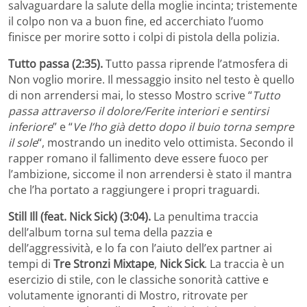
salvaguardare la salute della moglie incinta; tristemente
il colpo non va a buon fine, ed accerchiato l’uomo
finisce per morire sotto i colpi di pistola della polizia.
Tutto passa (2:35).
Tutto passa riprende l’atmosfera di
Non voglio morire. Il messaggio insito nel testo è quello
di non arrendersi mai, lo stesso Mostro scrive “
Tutto
passa attraverso il dolore/Ferite interiori e sentirsi
inferiore
” e “
Ve l’ho già detto dopo il buio torna sempre
il sole
“, mostrando un inedito velo ottimista. Secondo il
rapper romano il fallimento deve essere fuoco per
l’ambizione, siccome il non arrendersi è stato il mantra
che l’ha portato a raggiungere i propri traguardi.
Still Ill (feat. Nick Sick) (3:04).
La penultima traccia
dell’album torna sul tema della pazzia e
dell’aggressività, e lo fa con l’aiuto dell’ex partner ai
tempi di
Tre Stronzi Mixtape
,
Nick Sick
. La traccia è un
esercizio di stile, con le classiche sonorità cattive e
volutamente ignoranti di Mostro, ritrovate per