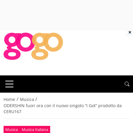
×
/
/
Home
Musica
ODERSHIN fuori ora con il nuovo singolo “I Got” prodotto da
CERU167
Musica
Musica Italiana