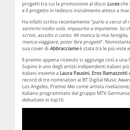
progetti tra cui la promozione al disco
Luces
che 
e il progetto in tedesco inizialmente atteso a mar
Ha infatti scritto recentemente “
parlo e cerco di 
sentirmi molto solo, impaurito e impotente. So 
scrivo, ascolto o canto. Mi manca la mia famiglia
manca viaggiare, poter fare progetti
“. Nonostante
sua cover di
Abbracciame
è stata tra le più viste 
Il premio appena ricevuto si aggiunge così a una l
Supino è uno degli artisti indipendenti italiani più 
italiani insieme a
Laura Pausini
,
Eros Ramazzotti
record di tre nomination ai BT Digital Music Award
Los Angeles, Premio Mei come artista rivelazione,
italiano programmato dal gruppo MTV Germania, A
debuttato in top10.