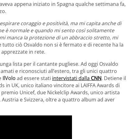
aveva appena iniziato in Spagna qualche settimana fa,
zo.
respirare coraggio e positività, ma mi capita anche di
che è normale e quando mi sento così solitamente
, mi manca la protezione di un abbraccio stretto, mi
 tutto ciò Osvaldo non si è fermato e di recente ha la
e apprezzate in rete.
unga lista per il cantante pugliese. Ad oggi Osvaldo
amati e riconosciuti all’estero, tra gli unici quattro
e
IlVolo
ad essere stati
intervistati dalla
CNN
. Detiene il
s in UK, unico italiano vincitore ai LAIFFA Awards di
 premio Unicef, due Nickelclip Awards, unico artista
ustria e Svizzera, oltre a quattro album ad aver