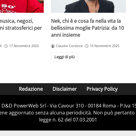
musica, negozi,
Nek, chi è e cosa fa nella vita la
ni stratosferici per
bellissima moglie Patrizia: da 10
anni insieme
li
17 Novembre 2025
Claudio Cordova
15 Novembre 2025
Leggi di più
Redazione
Disclaimer
Privacy Policy
i D&D PowerWeb Srl - Via Cavour 310 - 00184 Roma - P.Iv
iene aggiornato senza alcuna periodicità. Non può pertanto 
legge n. 62 del 07.03.2001