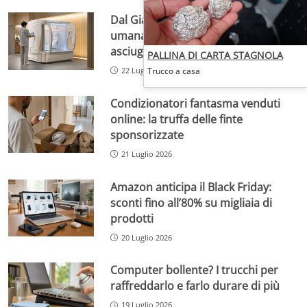
Dal Giappone arriva la lavatrice
umana che promette doccia e
asciugatura in pochi minuti
PALLINA DI CARTA STAGNOLA
Trucco a casa
22 Luglio 2026
Condizionatori fantasma venduti
online: la truffa delle finte
sponsorizzate
21 Luglio 2026
Amazon anticipa il Black Friday:
sconti fino all’80% su migliaia di
prodotti
20 Luglio 2026
Computer bollente? I trucchi per
raffreddarlo e farlo durare di più
19 Luglio 2026