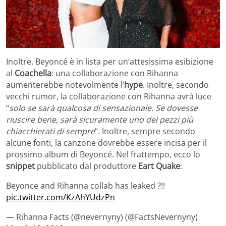
Inoltre, Beyoncé è in lista per un’attesissima esibizione
al
Coachella
: una collaborazione con Rihanna
aumenterebbe notevolmente l’
hype
. Inoltre, secondo
vecchi rumor, la collaborazione con Rihanna avrà luce
“
solo se sarà qualcosa di sensazionale. Se dovesse
riuscire bene, sarà sicuramente uno dei pezzi più
chiacchierati di sempre
“. Inoltre, sempre secondo
alcune fonti, la canzone dovrebbe essere incisa per il
prossimo album di Beyoncé. Nel frattempo, ecco lo
snippet
pubblicato dal produttore
Eart Quake
:
Beyonce and Rihanna collab has leaked ?!!
pic.twitter.com/KzAhYUdzPn
— Rihanna Facts (@nevernyny) (@FactsNevernyny)