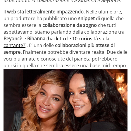
aspettando: la collaborazione tra Rihanna e Beyoncé.
Il
web sta letteralmente impazzendo
. Nelle ultime ore,
un produttore ha pubblicato uno
snippet
di quella che
sembra essere la
collaborazione da sogno
che tutti
aspettavamo: stiamo parlando della collaborazione tra
Beyoncè
e
Rihanna
(
hai letto le 10 curiosità sulla
cantante?
). E’ una delle
collaborazioni più attese di
sempre. F
nalmente potrebbe diventare realtà! Due delle
voci più amate e conosciute del pianeta potrebbero
unirsi in quella che sembra essere una base mid-tempo.