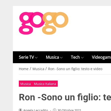
Serie TV
Musica
Tech
Videogam
/
/
Home
Musica
Ron -Sono un figlio: testo e video
Musica
Musica Italiana
Ron -Sono un figlio: t
Angela Leccadito
-
30 Ottobre 2021