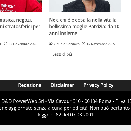
musica, negozi,
Nek, chi è e cosa fa nella vita la
ni stratosferici per
bellissima moglie Patrizia: da 10
anni insieme
li
17 Novembre 2025
Claudio Cordova
15 Novembre 2025
Leggi di più
Redazione
Disclaimer
Privacy Policy
i D&D PowerWeb Srl - Via Cavour 310 - 00184 Roma - P.Iv
iene aggiornato senza alcuna periodicità. Non può pertanto 
legge n. 62 del 07.03.2001