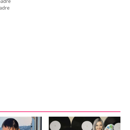
padre
madre