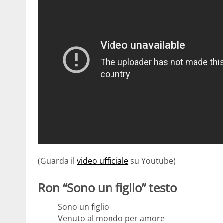
(Guarda il
video ufficiale
su Youtube)
Ron “Sono un figlio” testo
Sono un figlio
Venuto al mondo per amore