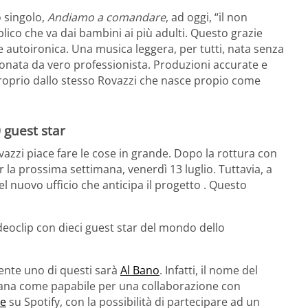
o singolo,
Andiamo a comandare
, ad oggi, “il non
lico che va dai bambini ai più adulti. Questo grazie
e autoironica. Una musica leggera, per tutti, nata senza
ionata da vero professionista. Produzioni accurate e
proprio dallo stesso Rovazzi che nasce propio come
 guest star
vazzi piace fare le cose in grande. Dopo la rottura con
r la prossima settimana, venerdì 13 luglio. Tuttavia, a
l nuovo ufficio che anticipa il progetto . Questo
deoclip con dieci guest star del mondo dello
ente uno di questi sarà
Al Bano
. Infatti, il nome del
imana come papabile per una collaborazione con
ve
su Spotify, con la possibilità di partecipare ad un