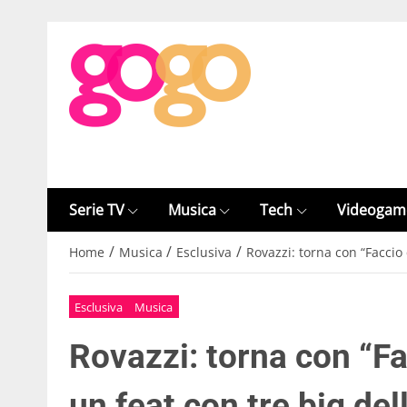
Serie TV
Musica
Tech
Videogam
/
/
/
Home
Musica
Esclusiva
Rovazzi: torna con “Faccio 
Esclusiva
Musica
Rovazzi: torna con “Fa
un feat con tre big de