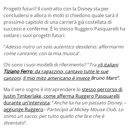
Progetti futuri? Il contratto con la Disney sta per
concludersi e allora in molti si chiedono quale sarà il
prossimo capitolo di una carrierà già costellata di
successi e conferme.
È
lo stesso Ruggero Pasquarelli ha
svelare i suoi progetti futuri:
“
Adesso nutro un solo autentico desiderio: affermarmi
come cantante, con la mia musica
“.
Chi sono i suoi modelli di riferimento? “
Tra g
li italiani
Tiziano Ferro
: da ragazzino, cantavo tutte le sue
canzoni
.
Il mio mito americano è invece
Bruno Mars”.
Ma il vero sogno è intraprendere lo
stesso percorso di
Justin Timberlake, come afferma Ruggero Pasquarelli
durante un’intervista
: “
Anche lui ha un passato Disney.
–
aggiunge Ruggero
–
Partecipò al Mickey Mouse Club. Lo
stimo un sacco, per tutto quello che fa e che è
diventato
“.