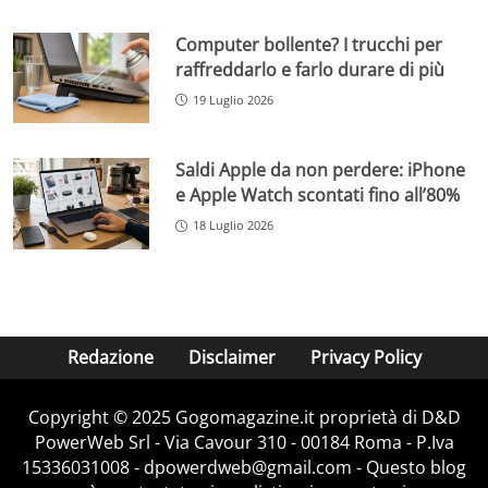
Computer bollente? I trucchi per
raffreddarlo e farlo durare di più
19 Luglio 2026
Saldi Apple da non perdere: iPhone
e Apple Watch scontati fino all’80%
18 Luglio 2026
Redazione
Disclaimer
Privacy Policy
Copyright © 2025 Gogomagazine.it proprietà di D&D
PowerWeb Srl - Via Cavour 310 - 00184 Roma - P.Iva
15336031008 - dpowerdweb@gmail.com - Questo blog