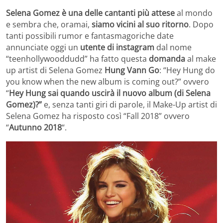
Selena Gomez è una delle cantanti più attese
al mondo
e sembra che, oramai,
siamo vicini al suo ritorno
. Dopo
tanti possibili rumor e fantasmagoriche date
annunciate oggi un
utente di instagram
dal nome
“teenhollywooddudd” ha fatto questa
domanda
al make
up artist di Selena Gomez
Hung Vann Go
: “Hey Hung do
you know when the new album is coming out?” ovvero
“
Hey Hung sai quando uscirà il nuovo album (di Selena
Gomez)?”
e, senza tanti giri di parole, il Make-Up artist di
Selena Gomez ha risposto così “Fall 2018” ovvero
“
Autunno 2018
“.