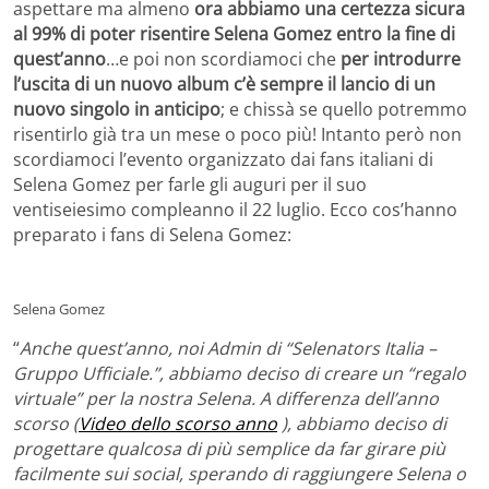
aspettare ma almeno
ora abbiamo una certezza sicura
al 99% di poter risentire Selena Gomez entro la fine di
quest’anno
…e poi non scordiamoci che
per introdurre
l’uscita di un nuovo album c’è sempre il lancio di un
nuovo singolo in anticipo
; e chissà se quello potremmo
risentirlo già tra un mese o poco più! Intanto però non
scordiamoci l’evento organizzato dai fans italiani di
Selena Gomez per farle gli auguri per il suo
ventiseiesimo compleanno il 22 luglio. Ecco cos’hanno
preparato i fans di Selena Gomez:
Selena Gomez
“
Anche quest’anno, noi Admin di “Selenators Italia –
Gruppo Ufficiale.”, abbiamo deciso di creare un “regalo
virtuale” per la nostra Selena. A differenza dell’anno
scorso (
Video dello scorso anno
), abbiamo deciso di
progettare qualcosa di più semplice da far girare più
facilmente sui social, sperando di raggiungere Selena o