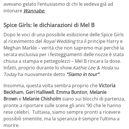
avevano gelato l’entusiasmo di chi le vedeva già ad
intonare
Wannabe
.
Spice Girls: le dichiarazioni di Mel B
Dopo le voci di una possibile esibizione delle Spice Girls
al ricevimento del
Royal Wedding
tra il principe Harry e
Meghan Markle – verità che non sapremo mai perché la
serata esclusiva per i festeggiamenti delle nozze è stata
chiusa a stampa e pettegolezzi – Mel B rincara la dose.
Infatti, proprio durante lo show
Kathie Lee & Hoda
su
Today
ha nuovamente detto
“Siamo in tour”
.
Insomma, questa volta sembra proprio che
Victoria
Beckham
,
Geri Halliwell
,
Emma Bunton
,
Melanie
Brown
e
Melanie Chisholm
siano sui blocchi di partenza,
pronte a riportare sulle scene gli anni ’90 che le hanno
rese celebri. Tuttavia, siamo sempre pronti a ricevere
possibili smentite, ma la speranza è sempre l’ultima a
morire.