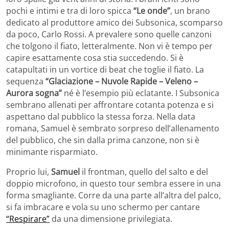
pochi e intimi e tra di loro spicca
“Le onde”
, un brano
dedicato al produttore amico dei Subsonica, scomparso
da poco, Carlo Rossi. A prevalere sono quelle canzoni
che tolgono il fiato, letteralmente. Non vi è tempo per
capire esattamente cosa stia succedendo. Si è
catapultati in un vortice di beat che toglie il fiato. La
sequenza
“Glaciazione – Nuvole Rapide – Veleno –
Aurora sogna”
né è l’esempio più eclatante. I Subsonica
sembrano allenati per affrontare cotanta potenza e si
aspettano dal pubblico la stessa forza. Nella data
romana, Samuel è sembrato sorpreso dell’allenamento
del pubblico, che sin dalla prima canzone, non si è
minimante risparmiato.
Proprio lui,
Samuel
il frontman, quello del salto e del
doppio microfono, in questo tour sembra essere in una
forma smagliante. Corre da una parte all’altra del palco,
si fa imbracare e vola su uno schermo per cantare
“Respirare”
da una dimensione privilegiata.