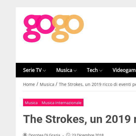
Serie TV
Musica
Tech
Videogam
/
/
Home
Musica
The Strokes, un 2019 ricco di eventi pe
Musica
Musica Internazionale
The Strokes, un 2019 r
Dorotea Di Grazia
-
23 Dicembre 2018