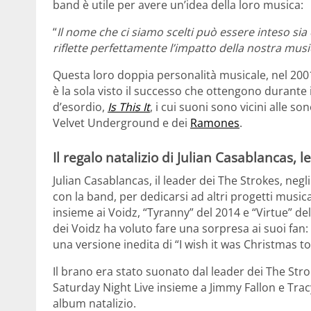
band è utile per avere un’idea della loro musica:
“
Il nome che ci siamo scelti può essere inteso s
riflette perfettamente l’impatto della nostra music
Questa loro doppia personalità musicale, nel 200
è la sola visto il successo che ottengono durante 
d’esordio,
Is This It
, i cui suoni sono vicini alle so
Velvet Underground e dei
Ramones
.
Il regalo natalizio di Julian Casablancas, 
Julian Casablancas, il leader dei The Strokes, neg
con la band, per dedicarsi ad altri progetti musica
insieme ai Voidz, “Tyranny” del 2014 e “Virtue” de
dei Voidz ha voluto fare una sorpresa ai suoi fan
una versione inedita di “I wish it was Christmas t
Il brano era stato suonato dal leader dei The Stro
Saturday Night Live insieme a Jimmy Fallon e Trac
album natalizio.