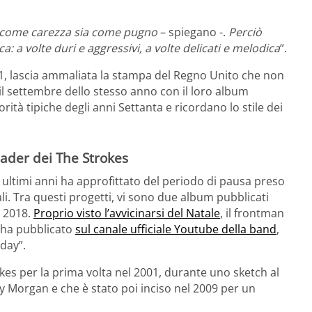
ia come carezza sia come pugno
– spiegano -.
Perciò
a: a volte duri e aggressivi, a volte delicati e melodica
“.
1, lascia ammaliata la stampa del Regno Unito che non
il settembre dello stesso anno con il loro album
norità tipiche degli anni Settanta e ricordano lo stile dei
leader dei The Strokes
li ultimi anni ha approfittato del periodo di pausa preso
li. Tra questi progetti, vi sono due album pubblicati
l 2018.
Proprio visto l’avvicinarsi del Natale
, il frontman
: ha pubblicato
sul canale ufficiale Youtube della band
,
oday”.
kes per la prima volta nel 2001, durante uno sketch al
y Morgan e che è stato poi inciso nel 2009 per un