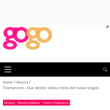
×
/
/
Home
Musica
Tiromancino – Due destini: video e testo del nuovo singolo
Musica
Musica Italiana
Testi e Traduzioni