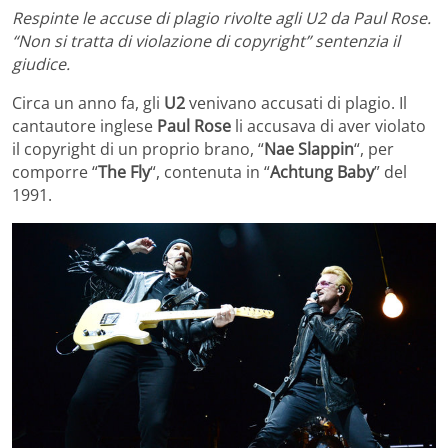
Respinte le accuse di plagio rivolte agli U2 da Paul Rose.
“Non si tratta di violazione di copyright” sentenzia il
giudice.
Circa un anno fa, gli
U2
venivano accusati di plagio. Il
cantautore inglese
Paul Rose
li accusava di aver violato
il copyright di un proprio brano, “
Nae Slappin
“, per
comporre “
The Fly
“, contenuta in “
Achtung Baby
” del
1991.