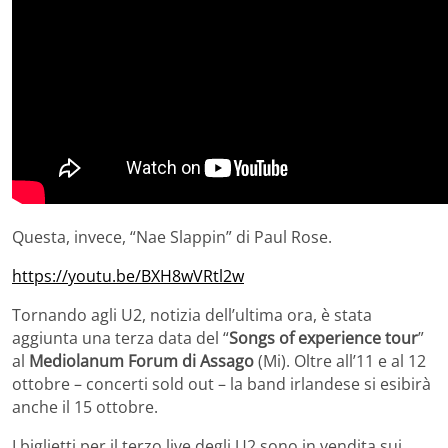
Questa, invece, “Nae Slappin” di Paul Rose.
https://youtu.be/BXH8wVRtl2w
Tornando agli U2, notizia dell’ultima ora, è stata
aggiunta una terza data del “
Songs of experience tour
”
al
Mediolanum Forum di Assago
(Mi). Oltre all’11 e al 12
ottobre – concerti sold out – la band irlandese si esibirà
anche il 15 ottobre.
I biglietti per il terzo live degli U2 sono in vendita sui