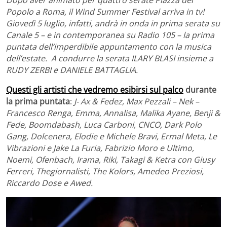
Popolo a Roma, il Wind Summer Festival arriva in tv!
Giovedì 5 luglio, infatti, andrà in onda in prima serata su
Canale 5 – e in contemporanea su Radio 105 – la prima
puntata dell’imperdibile appuntamento con la musica
dell’estate. A condurre la serata ILARY BLASI insieme a
RUDY ZERBI e DANIELE BATTAGLIA.
Questi gli artisti che vedremo esibirsi sul palco
durante
la prima puntata
:
J- Ax & Fedez, Max Pezzali – Nek –
Francesco Renga, Emma, Annalisa, Malika Ayane, Benji &
Fede, Boomdabash, Luca Carboni, CNCO, Dark Polo
Gang, Dolcenera, Elodie e Michele Bravi, Ermal Meta, Le
Vibrazioni e Jake La Furia, Fabrizio Moro e Ultimo,
Noemi, Ofenbach, Irama, Riki, Takagi & Ketra con Giusy
Ferreri, Thegiornalisti, The Kolors, Amedeo Preziosi,
Riccardo Dose e Awed.