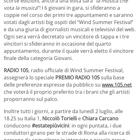
scorse edizioni, ancora una volta sarà “
la musica che
vota la musica
”! I 6 giovani in gara, si sfideranno a
coppie nel corso dei primi tre appuntamenti e saranno
votati dagli artisti big ospiti del “Wind Summer Festival”
e da una giuria di giornalisti musicali e televisivi del web.
Ogni sera verrà decretato un vincitore di tappa e i tre
vincitori si sfideranno in occasione del quarto
appuntamento, durante il quale verrà eletto il vincitore
finale della categoria Giovani.
RADIO 105
, radio ufficiale di Wind Summer Festival,
assegnerà lo speciale
PREMIO RADIO 105
sulla base
delle preferenze espresse da pubblico su
www.105.net
che voterà il proprio preferito tra i brani che gli artisti
proporranno sul palco.
Inoltre tutti i giorni, a partire da lunedì 2 luglio, alle
18.25 su Italia 1,
Niccolò Torielli
e
Chiara Carcano
conducono
#estatepiùvicini
: in ogni puntata, i due
conduttori girano per le strade di Roma alla ricerca di