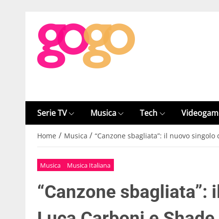
Serie TV
Musica
Tech
Videogam
/
/
Home
Musica
“Canzone sbagliata”: il nuovo singolo
Musica
Musica Italiana
“Canzone sbagliata”: i
Luca Carboni e Shade