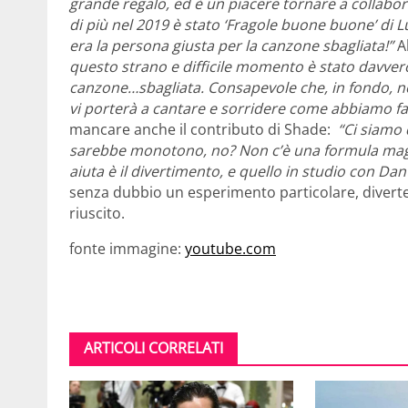
grande regalo, ed è un piacere tornare a collabor
di più nel 2019 è stato ‘Fragole buone buone’ di 
era la persona giusta per la canzone sbagliata!”
A
questo strano e difficile momento è stato davvero 
canzone…sbagliata. Consapevole che, in fondo, no
vi porterà a cantare e sorridere come abbiamo fa
mancare anche il contributo di Shade:
“Ci siamo 
sarebbe monotono, no? Non c’è una formula magic
aiuta è il divertimento, e quello in studio con Da
senza dubbio un esperimento particolare, divert
riuscito.
fonte immagine:
youtube.com
ARTICOLI CORRELATI