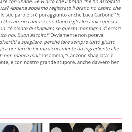
are con Shade. Se vi dico che il brano che ho ascoltato
Luca? Appena abbiamo registrato il brano ho capito che
lle sue parole si è poi aggiunto anche Luca Carboni: “
In
liberatorio cantare con Danti e gli altri amici questa
n c’è niente di sbagliato se questa montagna di errori
tto noi. Buon ascolto!”
Ovviamente non poteva
divertiti a sbagliare, perché fare sempre tutto giusto
a per fare le hit ma sicuramente un ingrediente che
nti non manca mai!”
Insomma, “Canzone sbagliata” è
ente, e con nostro grande stupore, anche davvero ben