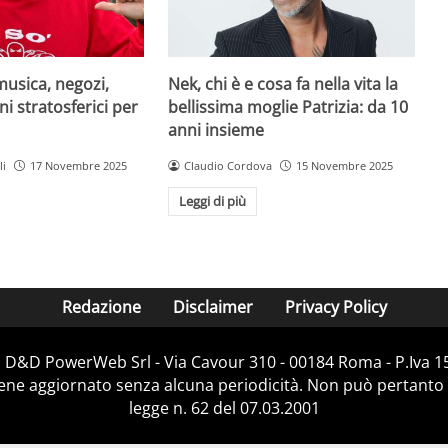
musica, negozi,
Nek, chi è e cosa fa nella vita la
ni stratosferici per
bellissima moglie Patrizia: da 10
anni insieme
li
17 Novembre 2025
Claudio Cordova
15 Novembre 2025
Leggi di più
Redazione
Disclaimer
Privacy Policy
i D&D PowerWeb Srl - Via Cavour 310 - 00184 Roma - P.Iv
iene aggiornato senza alcuna periodicità. Non può pertanto 
legge n. 62 del 07.03.2001