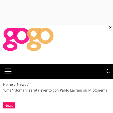
×
/
/
Home
News
“Ema”, domani serata evento con Pablo Larraín su MioCinema
News