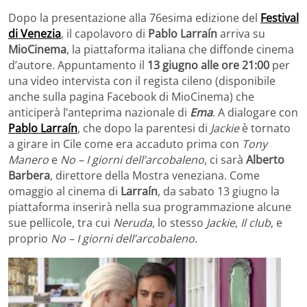
Dopo la presentazione alla 76esima edizione del
Festival
di Venezia
, il capolavoro di
Pablo Larraín
arriva su
MioCinema
, la piattaforma italiana che diffonde cinema
d’autore. Appuntamento il
13 giugno alle ore 21:00
per
una video intervista con il regista cileno (disponibile
anche sulla pagina Facebook di MioCinema) che
anticiperà l’anteprima nazionale di
Ema
. A dialogare con
Pablo Larraín
, che dopo la parentesi di
Jackie
è tornato
a girare in Cile come era accaduto prima con
Tony
Manero
e
No – I giorni dell’arcobaleno
, ci sarà
Alberto
Barbera
, direttore della Mostra veneziana. Come
omaggio al cinema di
Larraín
, da sabato 13 giugno la
piattaforma inserirà nella sua programmazione alcune
sue pellicole, tra cui
Neruda
, lo stesso
Jackie
,
Il club
, e
proprio
No – I giorni dell’arcobaleno
.