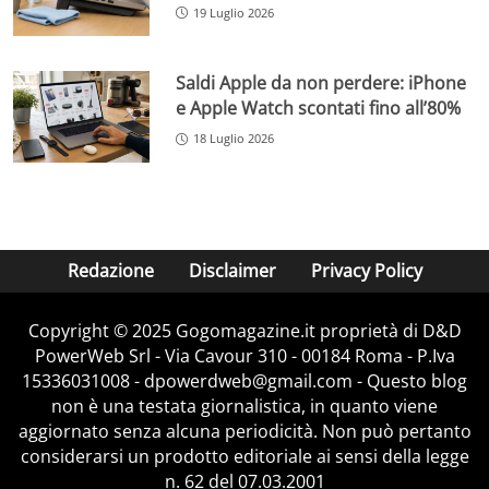
19 Luglio 2026
Saldi Apple da non perdere: iPhone
e Apple Watch scontati fino all’80%
18 Luglio 2026
Redazione
Disclaimer
Privacy Policy
Copyright © 2025 Gogomagazine.it proprietà di D&D
PowerWeb Srl - Via Cavour 310 - 00184 Roma - P.Iva
15336031008 - dpowerdweb@gmail.com - Questo blog
non è una testata giornalistica, in quanto viene
aggiornato senza alcuna periodicità. Non può pertanto
considerarsi un prodotto editoriale ai sensi della legge
n. 62 del 07.03.2001