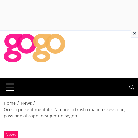
×
/
/
Home
News
Oroscopo sentimentale: l’amore si trasforma in ossessione,
passione al capolinea per un segno
News