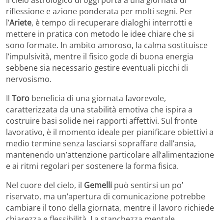
Il cielo astrologico di oggi porta a una giornata di
riflessione e azione ponderata per molti segni. Per
l’
Ariete
, è tempo di recuperare dialoghi interrotti e
mettere in pratica con metodo le idee chiare che si
sono formate. In ambito amoroso, la calma sostituisce
l’impulsività, mentre il fisico gode di buona energia
sebbene sia necessario gestire eventuali picchi di
nervosismo.
Il
Toro
beneficia di una giornata favorevole,
caratterizzata da una stabilità emotiva che ispira a
costruire basi solide nei rapporti affettivi. Sul fronte
lavorativo, è il momento ideale per pianificare obiettivi a
medio termine senza lasciarsi sopraffare dall’ansia,
mantenendo un’attenzione particolare all’alimentazione
e ai ritmi regolari per sostenere la forma fisica.
Nel cuore del cielo, il
Gemelli
può sentirsi un po’
riservato, ma un’apertura di comunicazione potrebbe
cambiare il tono della giornata, mentre il lavoro richiede
chiarezza e flessibilità. La stanchezza mentale