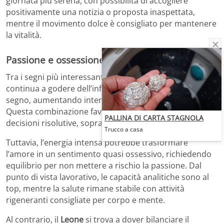
giornata più serena, con possibilità di accogliere
positivamente una notizia o proposta inaspettata,
mentre il movimento dolce è consigliato per mantenere
la vitalità.
Passione e ossessione: il segno sotto i riflettori
Tra i segni più interessanti di oggi c’è lo
Scorpione
, che
continua a godere dell’influsso di Sole e Mercurio nel
segno, aumentando intensità e fascino personale.
Questa combinazione favorisce gesti importanti e
PALLINA DI CARTA STAGNOLA
decisioni risolutive, soprattutto in campo sentimentale.
Trucco a casa
Tuttavia, l’energia intensa potrebbe trasformare
l’amore in un sentimento quasi ossessivo, richiedendo
equilibrio per non mettere a rischio la passione. Dal
punto di vista lavorativo, le capacità analitiche sono al
top, mentre la salute rimane stabile con attività
rigeneranti consigliate per corpo e mente.
Al contrario, il
Leone
si trova a dover bilanciare il