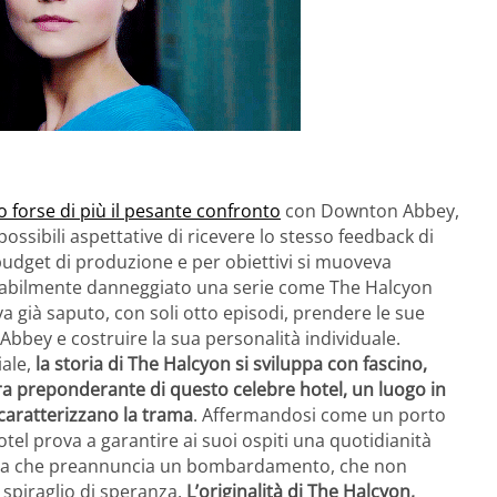
o forse di più il pesante confronto
con Downton Abbey,
ssibili aspettative di ricevere lo stesso feedback di
get di produzione e per obiettivi si muoveva
vitabilmente danneggiato una serie come The Halcyon
eva già saputo, con soli otto episodi, prendere le sue
bey e costruire la sua personalità individuale.
ale,
la storia di The Halcyon si sviluppa con fascino,
ura preponderante di questo celebre hotel, un luogo in
 caratterizzano la trama
. Affermandosi come un porto
otel prova a garantire ai suoi ospiti una quotidianità
sirena che preannuncia un bombardamento, che non
 spiraglio di speranza.
L’originalità di The Halcyon,