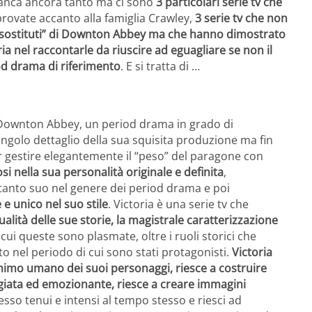
manca ancora tanto ma ci sono
3 particolari serie tv che
rovate accanto alla famiglia Crawley,
3 serie tv che non
“sostituti” di Downton Abbey ma che hanno dimostrato
ia nel raccontarle da riuscire ad eguagliare se non il
od drama di riferimento
. E si tratta di …
i Downton Abbey, un period drama in grado di
ngolo dettaglio della sua squisita produzione ma fin
per gestire elegantemente il “peso” del paragone con
i nella sua personalità originale e definita
,
ltanto suo nel genere dei period drama e poi
e unico nel suo stile
. Victoria è una serie tv che
qualità delle sue storie, la magistrale caratterizzazione
 cui queste sono plasmate, oltre i ruoli storici che
to nel periodo di cui sono stati protagonisti.
Victoria
’animo umano dei suoi personaggi, riesce a costruire
giata ed emozionante, riesce a creare immagini
pesso tenui e intensi al tempo stesso e riesci ad