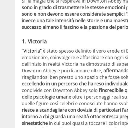
Sì, la magia che si respirava in Downton Abbey 
sono in grado di trasmettere le stesse emozioni
p
sono e non devono essere considerate semplici 
invece una tale intensità nelle storie e una maestr
successo almeno il fascino e la passione del peri
1. Victoria
“Victoria”
è stato spesso definito il vero erede d
emozionare, coinvolgere e affascinare con ogni si
dall’inizio in realtà Victoria ha dimostrato di sa
Downton Abbey e poi di andare oltre,
affermandos
ritagliandosi ben presto uno spazio che fosse so
eccellendo in un percorso che ha reso individuale 
condivide con Downton Abbey solo
l’incredibile 
delle psicologie umane
oltre i personaggi reali su
quelle figure così celebri e conosciute hanno svol
riesce a scandagliare con dovizia di particolari l
intorno a chi guarda una realtà ottocentesca pre
sinestetiche
in cui puoi quasi a toccare i colori s