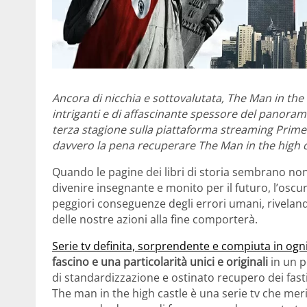
Ancora di nicchia e sottovalutata, The Man in the 
intriganti e di affascinante spessore del panorama
terza stagione sulla piattaforma streaming Prime V
davvero la pena recuperare The Man in the high c
Quando le pagine dei libri di storia sembrano non 
divenire insegnante e monito per il futuro, l’oscu
peggiori conseguenze degli errori umani, rivelandoc
delle nostre azioni alla fine comporterà.
Serie tv definita, sorprendente e compiuta in ogni
fascino e una particolarità unici e originali
in un p
di standardizzazione e ostinato recupero dei fast
The man in the high castle è una serie tv che meri