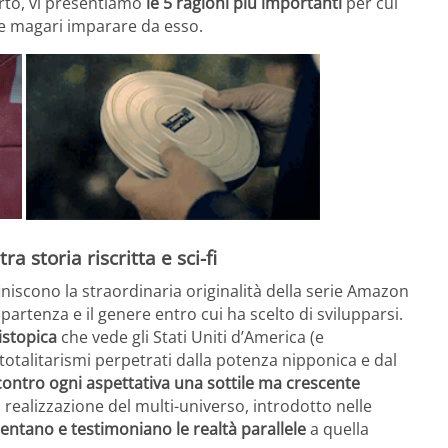
rto, vi presentiamo
le 5 ragioni più importanti
per cui
 e magari imparare da esso.
a storia riscritta e sci-fi
finiscono la straordinaria originalità della serie Amazon
partenza e il genere entro cui ha scelto di svilupparsi.
istopica
che vede gli Stati Uniti d’America (e
totalitarismi perpetrati dalla potenza nipponica e dal
contro ogni aspettativa una sottile ma crescente
a realizzazione del multi-universo, introdotto nelle
entano e testimoniano le realtà parallele
a quella