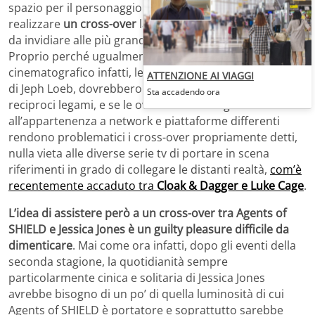
spazio per il personaggio in Agents of SHIELD ma di
realizzare
un cross-over
la cui epicità non avrebbe nulla
da invidiare alle più grandi fatiche del grande schermo.
Proprio perché ugualmente bistrattate dall’universo
cinematografico infatti, le serie tv Marvel, sotto la guida
ATTENZIONE AI VIAGGI
di Jeph Loeb, dovrebbero provare a rafforzare i
Sta accadendo ora
reciproci legami, e se le ovvie difficoltà legate
all’appartenenza a network e piattaforme differenti
rendono problematici i cross-over propriamente detti,
nulla vieta alle diverse serie tv di portare in scena
riferimenti in grado di collegare le distanti realtà,
com’è
recentemente accaduto tra
Cloak & Dagger e Luke Cage
.
L’idea di assistere però a un cross-over tra Agents of
SHIELD e Jessica Jones è un guilty pleasure difficile da
dimenticare
. Mai come ora infatti, dopo gli eventi della
seconda stagione, la quotidianità sempre
particolarmente cinica e solitaria di Jessica Jones
avrebbe bisogno di un po’ di quella luminosità di cui
Agents of SHIELD è portatore e soprattutto sarebbe