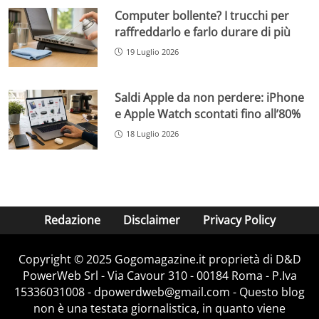
Computer bollente? I trucchi per
raffreddarlo e farlo durare di più
19 Luglio 2026
Saldi Apple da non perdere: iPhone
e Apple Watch scontati fino all’80%
18 Luglio 2026
Redazione
Disclaimer
Privacy Policy
Copyright © 2025 Gogomagazine.it proprietà di D&D
PowerWeb Srl - Via Cavour 310 - 00184 Roma - P.Iva
15336031008 - dpowerdweb@gmail.com - Questo blog
non è una testata giornalistica, in quanto viene