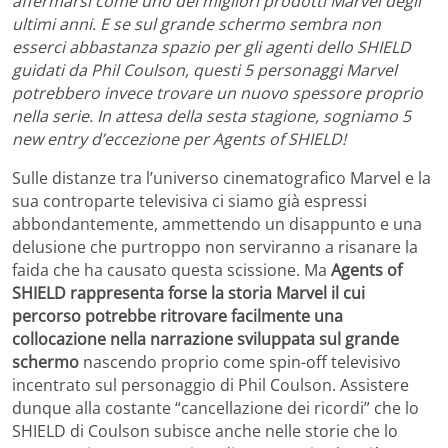
affermarsi come uno dei migliori prodotti Marvel degli
ultimi anni. E se sul grande schermo sembra non
esserci abbastanza spazio per gli agenti dello SHIELD
guidati da Phil Coulson, questi 5 personaggi Marvel
potrebbero invece trovare un nuovo spessore proprio
nella serie. In attesa della sesta stagione, sogniamo 5
new entry d’eccezione per Agents of SHIELD!
Sulle distanze tra l’universo cinematografico Marvel e la
sua controparte televisiva ci siamo già espressi
abbondantemente, ammettendo un disappunto e una
delusione che purtroppo non serviranno a risanare la
faida che ha causato questa scissione. Ma
Agents of
SHIELD rappresenta forse la storia Marvel il cui
percorso potrebbe ritrovare facilmente una
collocazione nella narrazione sviluppata sul grande
schermo
nascendo proprio come spin-off televisivo
incentrato sul personaggio di Phil Coulson. Assistere
dunque alla costante “cancellazione dei ricordi” che lo
SHIELD di Coulson subisce anche nelle storie che lo