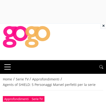
×
/
/
/
Home
Serie TV
Approfondimenti
Agents of SHIELD: 5 Personaggi Marvel perfetti per la serie
Approfondimenti
Serie TV