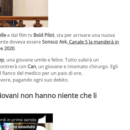
lle
e dal film tv
Bold Pilot
, sta per arrivare una nuova
mente doveva essere
Sonsuz Ask
,
Canale 5 la manderà in
re 2020
.
ep
, una giovane umile e felice. Tutto subirà un
contrerà con
Can
, un giovane e rinomato chirurgo. Egli
l fianco del medico per un paio di ore,
favore, pagando ogni suo debito.
giovani non hanno niente che li