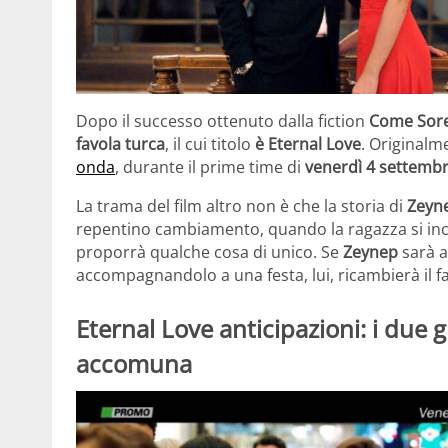
Dopo il successo ottenuto dalla fiction
Come Sore
favola turca
, il cui titolo
è
Eternal Love
. Original
onda
, durante il prime time di
venerdì 4 settemb
La trama del film altro non è che la storia di
Zeyn
repentino cambiamento, quando la ragazza si in
proporrà qualche cosa di unico. Se
Zeynep
sarà a
accompagnandolo a una festa, lui, ricambierà il 
Eternal Love anticipazioni: i due 
accomuna