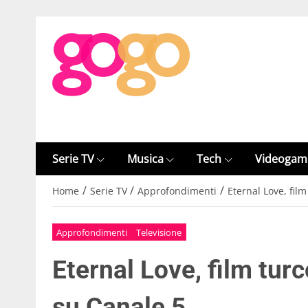
Serie TV
Musica
Tech
Videogam
/
/
/
Home
Serie TV
Approfondimenti
Eternal Love, fil
Approfondimenti
Televisione
Eternal Love, film tur
su Canale 5