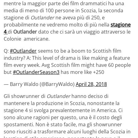
mentre la maggior parte dei film drammatici ha una
media di meno di 100 persone in Scozia, la seconda
stagione di
Outlander
ne aveva più di 250, e
probabilmente ne vedremo molto di più nella
stagione
4
di
Outlander
dato che ci sarà un viaggio attraverso le
Colonie americane.
Q:
#Outlander
seems to be a boom to Scottish film
industry? A: This level of drama is like making a feature
film every week. Avg Scottish film might have 60 people
but
#OutlanderSeason3
has more like +250
— Barry Waldo (@BarryWaldo)
April 28, 2018
Gli showrunner di
Outlander
hanno deciso di
mantenere la produzione in Scozia, nonostante la
stagione 4 si svolga prevalentemente in America. Ci
sono alcune ragioni per questo, una è il costo degli
spostamenti. Non è stato facile, ma gli showrunner
sono riusciti a trasformare alcuni luoghi della Scozia in