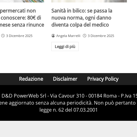
upermercati non
Sanità in bilico: se passa la
i conoscere: 80€ di
nuova norma, ogni danno
 mese senza rinunce
diventa colpa del medico
3 Dicembre 2025
Angela Marrelli
3 Dicembre 2025
Leggi di più
Redazione
Disclaimer
Privacy Policy
i D&D PowerWeb Srl - Via Cavour 310 - 00184 Roma - P.Iv
iene aggiornato senza alcuna periodicità. Non può pertanto 
legge n. 62 del 07.03.2001