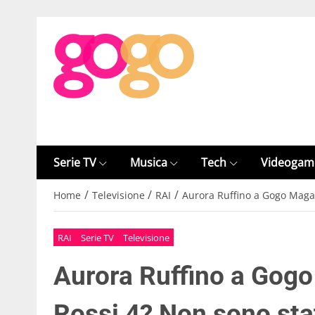
Serie TV
Musica
Tech
Videogam
/
/
/
Home
Televisione
RAI
Aurora Ruffino a Gogo Magaz
RAI
Serie TV
Televisione
Aurora Ruffino a Gogo
Rossi 4? Non sono sta