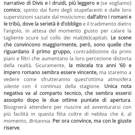
narrativo di Divis e i druidi, più leggero e
(se vogliamo)
comico
, spinto dai fumi degli stupefacenti e dalle loro
superstizioni saziate dal misticismo;
dall’altro i romani e
le tribù, dove la serietà è d’obbligo
e il tradimento dietro
l’angolo, in attesa del momento giusto per calare la
tagliente scure sul collo dei mal(de)capitati.
Le scene
che convincono maggiormente, però, sono quelle che
riguardano il primo gruppo,
contraddistinte da primi
piani e filtri che aumentano la loro percezione distorta
della realtà. Sicuramente,
la miscela tra anni ’60 e
Impero romano sembra essere vincente,
ma staremo a
vedere come sfrutteranno quest’ottima atmosfera
silente
con il continuo della stagione.
Unica nota
negativa va al comparto tecnico, che sembra essersi
assopito dopo le due ottime puntate di apertura
.
Bisognerà attendere per riuscire ad avventurarsi con
più facilità in questa fitta coltre di nebbia che è, al
momento,
Britannia.
Per ora convince, ma con le giuste
riserve
.