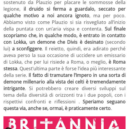
sostenuto da Plauzio per placare le sommosse della
legione,
il druido si ferma a guardalo, seccato per
qualche motivo a noi ancora ignoto
, ma per poco.
Abbiamo visto come Plauzio si sia risvegliato all’inizio
della puntata con un’aria vispa e contenta.
Sul finale
scopriamo che, in qualche modo, è entrato in contatto
con Lokka, un demone che Divis è desinato
(secondo
lui)
a sconfiggere
. Il reietto, quindi, era adirato perché
aveva perso la sua occasione di uccidere un emissario
di Lokka, che per lui risiede a Roma, o meglio,
è Roma
stessa
. Quest’ultima parte è forse l’idea più interessante
della serie.
Il fatto di tramutare l’Impero in una sorta di
demone millenario alla vista dei celti è tremendamente
intrigante
. Si potrebbero creare diversi sviluppi sul
tema della diversità di orizzonti tra i due popoli, con i
rispettivi confronti e riflessioni .
Speriamo seguano
questa via, anche se, ormai, è praticamente certo
.