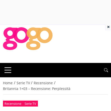
×
/
/
/
Home
Serie TV
Recensione
Britannia 1×03 – Recensione: Perplessità
Recensione
Serie TV