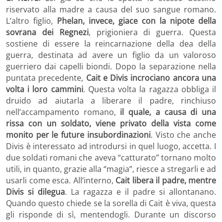
riservato alla madre a causa del suo sangue romano.
L’altro figlio,
Phelan, invece, giace con la nipote della
sovrana dei Regnezi
, prigioniera di guerra. Questa
sostiene di essere la reincarnazione della dea della
guerra, destinata ad avere un figlio da un valoroso
guerriero dai capelli biondi. Dopo la separazione nella
puntata precedente,
Cait e Divis incrociano ancora una
volta i loro cammini
. Questa volta la ragazza obbliga il
druido ad aiutarla a liberare il padre, rinchiuso
nell’accampamento romano,
il quale, a causa di una
rissa con un soldato, viene privato della vista come
monito per le future insubordinazioni
. Visto che anche
Divis è interessato ad introdursi in quel luogo, accetta. I
due soldati romani che aveva “catturato” tornano molto
utili, in quanto, grazie alla “magia”, riesce a stregarli e ad
usarli come esca. All’interno,
Cait libera il padre, mentre
Divis si dilegua
. La ragazza e il padre si allontanano.
Quando questo chiede se la sorella di Cait è viva, questa
gli risponde di sì, mentendogli. Durante un discorso