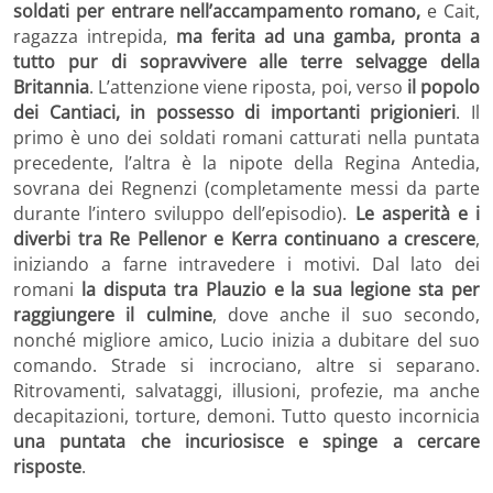
soldati per entrare nell’accampamento romano,
e Cait,
ragazza intrepida,
ma ferita ad una gamba, pronta a
tutto pur di sopravvivere alle terre selvagge della
Britannia
. L’attenzione viene riposta, poi, verso
il popolo
dei Cantiaci, in possesso di importanti prigionieri
. Il
primo è uno dei soldati romani catturati nella puntata
precedente, l’altra è la nipote della Regina Antedia,
sovrana dei Regnenzi (completamente messi da parte
durante l’intero sviluppo dell’episodio).
Le asperità e i
diverbi tra Re Pellenor e Kerra continuano a crescere
,
iniziando a farne intravedere i motivi. Dal lato dei
romani
la disputa tra Plauzio e la sua legione sta per
raggiungere il culmine
, dove anche il suo secondo,
nonché migliore amico, Lucio inizia a dubitare del suo
comando. Strade si incrociano, altre si separano.
Ritrovamenti, salvataggi, illusioni, profezie, ma anche
decapitazioni, torture, demoni. Tutto questo incornicia
una puntata che incuriosisce e spinge a cercare
risposte
.