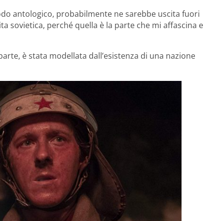
odo antologico, probabilmente ne sarebbe uscita fuori
ita sovietica, perché quella è la parte che mi affascina e
in parte, è stata modellata dall’esistenza di una nazione