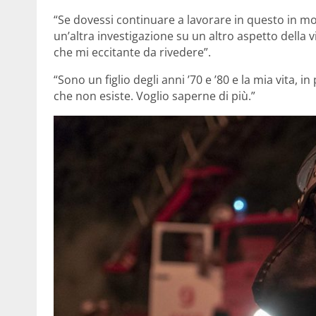
“Se dovessi continuare a lavorare in questo in m
un’altra investigazione su un altro aspetto della v
che mi eccitante da rivedere”.
“Sono un figlio degli anni ’70 e ’80 e la mia vita, 
che non esiste. Voglio saperne di più.”