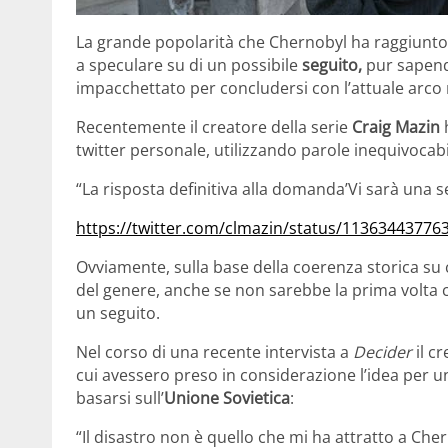
La grande popolarità che Chernobyl ha raggiunto 
a speculare su di un possibile
seguito,
pur sapendo 
impacchettato per concludersi con l’attuale arco 
Recentemente il creatore della serie
Craig Mazin
h
twitter personale, utilizzando parole inequivocabil
“La risposta definitiva alla domanda’Vi sarà una 
https://twitter.com/clmazin/status/1136344377
Ovviamente, sulla base della coerenza storica su c
del genere, anche se non sarebbe la prima volta 
un seguito.
Nel corso di una recente intervista a
Decider
il c
cui avessero preso in considerazione l’idea per u
basarsi sull’
Unione Sovietica
:
“Il disastro non è quello che mi ha attratto a Cher