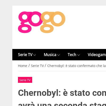
Serie TV
Musica
Tech
Videogam
/
/
Home
Serie TV
Chernobyl: è stato confermato che l
Serie TV
Chernobyl: è stato co
avrà una seconda sta