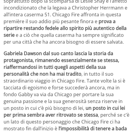
soprattutto dopo la scomparsa di Leslie Shay e l’affetto
incondizionato che la legava a Christopher Herrmann e
all’intera caserma 51. Chicago Fire affronta in questa
première il suo addio più pesante finora e
prova a
ripartire restando fedele allo spirito più autentico della
serie
e a ciò che quella caserma ha sempre significato
per una città che ha ancora bisogno di essere salvata.
Gabriela Dawson dal suo canto lascia la storia da
protagonista, rimanendo essenzialmente se stessa,
riaffermandosi in tutti quegli aspetti della sua
personalità che non ha mai tradito
, in tutto il suo
straordinario viaggio in Chicago Fire. Tante volte la si è
tacciata di egoismo e forse succederà ancora, ma in
fondo Gabby va via da Chicago per portare la sua
genuina passione e la sua generosità senza riserve in
un posto in cui c’è più bisogno di lei,
un posto in cui lei
per prima sembra aver ritrovato se stessa
, perché se c’è
un lato di questo personaggio che Chicago Fire ci ha
mostrato fin dall’inizio è
l’impossibilità di tenere a bada