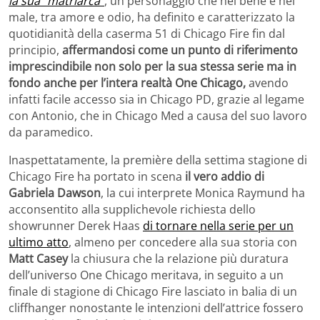
la sua “matriarca”
, un personaggio che nel bene e nel
male, tra amore e odio, ha definito e caratterizzato la
quotidianità della caserma 51 di Chicago Fire fin dal
principio,
affermandosi come un punto di riferimento
imprescindibile non solo per la sua stessa serie ma in
fondo anche per l’intera realtà One Chicago,
avendo
infatti facile accesso sia in Chicago PD, grazie al legame
con Antonio, che in Chicago Med a causa del suo lavoro
da paramedico.
Inaspettatamente, la première della settima stagione di
Chicago Fire ha portato in scena
il vero addio di
Gabriela Dawson
, la cui interprete Monica Raymund ha
acconsentito alla supplichevole richiesta dello
showrunner Derek Haas
di tornare nella serie per un
ultimo atto
, almeno per concedere alla sua storia con
Matt Casey
la chiusura che la relazione più duratura
dell’universo One Chicago meritava, in seguito a un
finale di stagione di Chicago Fire lasciato in balia di un
cliffhanger nonostante le intenzioni dell’attrice fossero