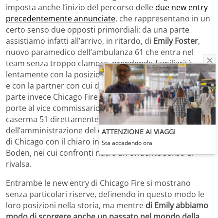
imposta anche l’inizio del percorso delle
due new entry
precedentemente annunciate
, che rappresentano in un
certo senso due opposti primordiali: da una parte
assistiamo infatti all’arrivo, in ritardo, di
Emily Foster
,
nuovo paramedico dell’ambulanza 61 che entra nel
team senza troppo clamore, prendendo familiarità
lentamente con la posizione che si ritrova ad occupare
e con la partner con cui dovrà condividerla; dall’altra
parte invece Chicago Fire si ritrova a dover aprire le
porte al vice commissario
Jerry Gorsch
, mandato alla
caserma 51 direttamente dai piani più alti
dell’amministrazione del dipartimento di vigili del fuoco
ATTENZIONE AI VIAGGI
di Chicago con il chiaro intento di imbrigliare il lavoro di
Sta accadendo ora
Boden, nei cui confronti nutre un evidente senso di
rivalsa.
Entrambe le new entry di Chicago Fire si mostrano
senza particolari riserve, definendo in questo modo le
loro posizioni nella storia, ma mentre
di Emily abbiamo
modo di scorgere anche un passato nel mondo della