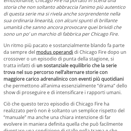
emozionante, Chicago Fire ha portato in scena una
storia che non soltanto abbraccia l’animo più autentico
di questa serie ma si rivela anche sorprendente nella
sua ordinaria linearità, con alcuni spunti di brillante
umanità che sanno ancora provocare quei brividi che
sono un po’ un marchio di fabbrica per Chicago Fire.
Un ritmo più pacato e sostanzialmente blando fa parte
da sempre del
modus operandi
di Chicago Fire dopo un
crossover o un episodio di punta della stagione, si
tratta infatti di
un sostanziale equilibrio che la serie
trova nel suo percorso nell’alternare storie con
maggiore carico adrenalinico con eventi più quotidiani
che permettono all’anima essenzialmente “drama” dello
show di proseguire e di intensificare i rapporti umani.
Ciò che questo terzo episodio di Chicago Fire ha
realizzato però non è soltanto un semplice rispetto del
“manuale” ma anche una chiara intenzione di far
evolvere in maniera definita quella che può facilmente
diventare una condizione di stallo nella trama e che