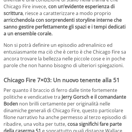
Chicago Fire invece,
con un’evidente esperienza di
scrittura
, riesce a caratterizzare a modo proprio
arricchendola con sorprendenti storyline interne che
sanno gestire perfettamente gli spazi e i tempi dedicati
a un ensemble corale.
Non si potrà definire un episodio adrenalinico ed
entusiasmante ma ciò che è certo è che Chicago Fire sa
ancora trovare la bellezza nelle piccole cose e in poche
parole che non hanno bisogno di ulteriori spiegazioni.
Chicago Fire 7×03: Un nuovo tenente alla 51
Per quanto il braccio di ferro dalle tinte fortemente
politiche e vendicative tra
Jerry Gorsch
e il comandante
Boden
non brilli certamente per originalità nelle
dinamiche generali di Chicago Fire, questo particolare
filone narrativo ha anche permesso al terzo episodio di
ribadire, una volta per tutte,
cosa significhi fare parte
della caserma 51
e soprattutto quali distanze Wallace