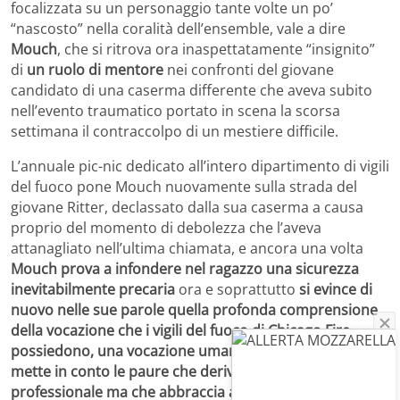
focalizzata su un personaggio tante volte un po’
“nascosto” nella coralità dell’ensemble, vale a dire
Mouch
, che si ritrova ora inaspettatamente “insignito”
di
un ruolo di mentore
nei confronti del giovane
candidato di una caserma differente che aveva subito
nell’evento traumatico portato in scena la scorsa
settimana il contraccolpo di un mestiere difficile.
L’annuale pic-nic dedicato all’intero dipartimento di vigili
del fuoco pone Mouch nuovamente sulla strada del
giovane Ritter, declassato dalla sua caserma a causa
proprio del momento di debolezza che l’aveva
attanagliato nell’ultima chiamata, e ancora una volta
Mouch prova a infondere nel ragazzo una sicurezza
inevitabilmente precaria
ora e soprattutto
si evince di
nuovo nelle sue parole quella profonda comprensione
della vocazione che i vigili del fuoco di Chicago Fire
possiedono, una vocazione umana, imperfetta, che
mette in conto le paure che derivano dalla loro scelta
professionale ma che abbraccia anche il coraggio di