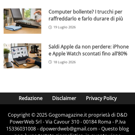
Computer bollente? I trucchi per
raffreddarlo e farlo durare di più
19 Luglio 2026
Saldi Apple da non perdere: iPhone
e Apple Watch scontati fino all’80%
18 Luglio 2026
Redazione
Disclaimer
Privacy Policy
Copyright © 2025 Gogomagazine.it proprietà di D&D
PowerWeb Srl - Via Cavour 310 - 00184 Roma - P.Iva
15336031008 - dpowerdweb@gmail.com - Questo blog