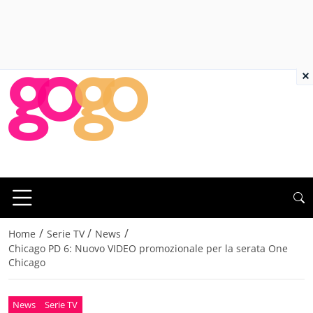
×
/
/
/
Home
Serie TV
News
Chicago PD 6: Nuovo VIDEO promozionale per la serata One
Chicago
News
Serie TV