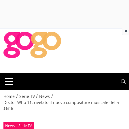
×
/
/
/
Home
Serie TV
News
Doctor Who 11: rivelato il nuovo compositore musicale della
serie
News
Serie TV