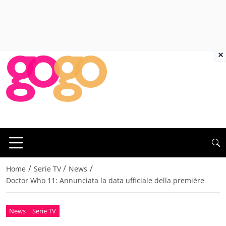
×
/
/
/
Home
Serie TV
News
Doctor Who 11: Annunciata la data ufficiale della première
News
Serie TV