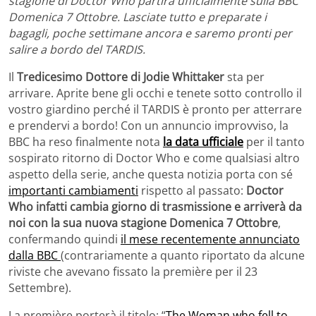
stagione di Doctor Who partirà ufficialmente sulla BBC
Domenica 7 Ottobre. Lasciate tutto e preparate i
bagagli, poche settimane ancora e saremo pronti per
salire a bordo del TARDIS.
Il
Tredicesimo Dottore di Jodie Whittaker
sta per
arrivare. Aprite bene gli occhi e tenete sotto controllo il
vostro giardino perché il TARDIS è pronto per atterrare
e prendervi a bordo! Con un annuncio improvviso, la
BBC ha reso finalmente nota
la data ufficiale
per il tanto
sospirato ritorno di Doctor Who e come qualsiasi altro
aspetto della serie, anche questa notizia porta con sé
importanti cambiamenti
rispetto al passato:
Doctor
Who infatti cambia giorno di trasmissione e arriverà da
noi con la sua nuova stagione Domenica 7 Ottobre
,
confermando quindi
il mese recentemente annunciato
dalla BBC
(contrariamente a quanto riportato da alcune
riviste che avevano fissato la première per il 23
Settembre).
La première porterà il titolo: “
The Woman who fell to