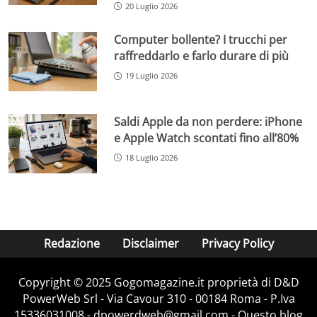
20 Luglio 2026
Computer bollente? I trucchi per
raffreddarlo e farlo durare di più
19 Luglio 2026
Saldi Apple da non perdere: iPhone
e Apple Watch scontati fino all’80%
18 Luglio 2026
Redazione
Disclaimer
Privacy Policy
Copyright © 2025 Gogomagazine.it proprietà di D&D
PowerWeb Srl - Via Cavour 310 - 00184 Roma - P.Iva
15336031008 - dpowerdweb@gmail.com - Questo blog