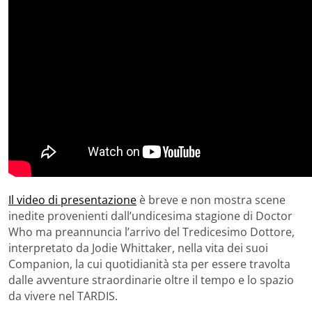
Il video di presentazione
è breve e non mostra scene
inedite provenienti dall’undicesima stagione di Doctor
Who ma preannuncia l’arrivo del Tredicesimo Dottore,
interpretato da Jodie Whittaker, nella vita dei suoi
Companion, la cui quotidianità sta per essere travolta
dalle avventure straordinarie oltre il tempo e lo spazio
da vivere nel TARDIS.