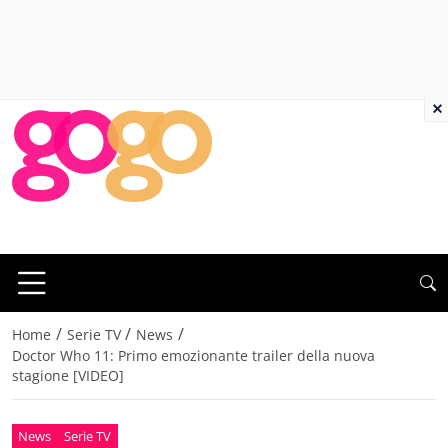
×
/
/
/
Home
Serie TV
News
Doctor Who 11: Primo emozionante trailer della nuova
stagione [VIDEO]
News
Serie TV