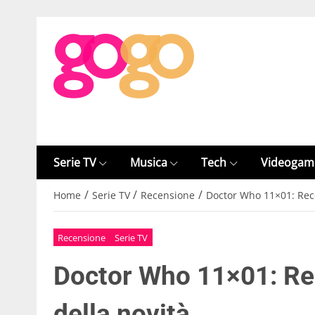
Serie TV
Musica
Tech
Videogam
/
/
/
Home
Serie TV
Recensione
Doctor Who 11×01: Rece
Recensione
Serie TV
Doctor Who 11×01: Re
della novità