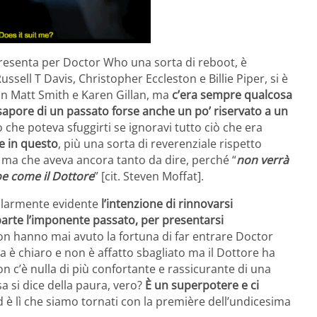
resenta per Doctor Who una sorta di reboot, è
sell T Davis, Christopher Eccleston e Billie Piper, si è
con Matt Smith e Karen Gillan, ma
c’era sempre qualcosa
l sapore di un passato forse anche un po’ riservato a un
o che poteva sfuggirti se ignoravi tutto ciò che era
e in questo
, più una sorta di reverenziale rispetto
 ma che aveva ancora tanto da dire, perché “
non verrà
oe come il Dottore
” [cit. Steven Moffat].
colarmente evidente
l’intenzione di rinnovarsi
arte l’imponente passato, per presentarsi
on hanno mai avuto la fortuna di far entrare Doctor
ra è chiaro e non è affatto sbagliato ma il Dottore ha
on c’è nulla di più confortante e rassicurante di una
 si dice della paura, vero?
È un superpotere e ci
ed è lì che siamo tornati con la première dell’undicesima