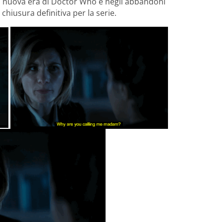
 nuova era di Doctor Who e negli abbandoni
hiusura definitiva per la serie.