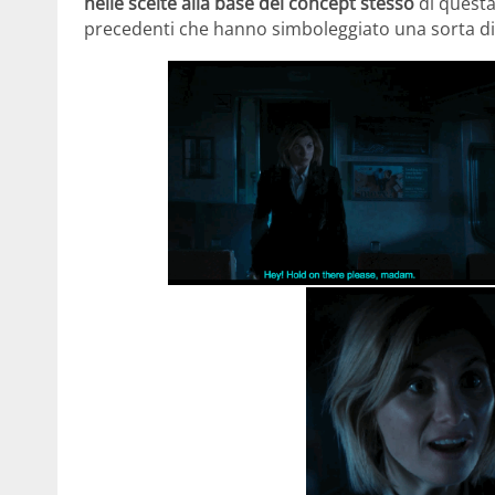
nelle scelte alla base del concept stesso
di questa
precedenti che hanno simboleggiato una sorta di c