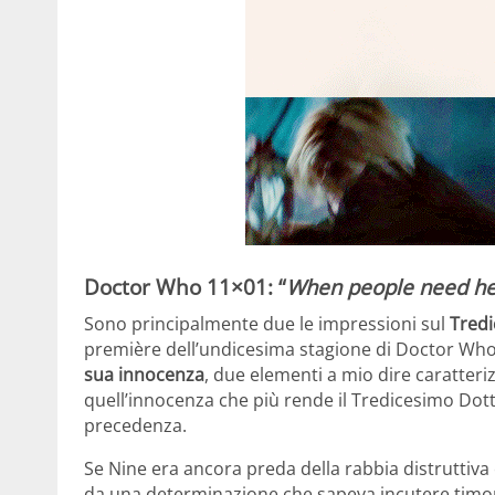
Doctor Who 11×01: “
When people need hel
Sono principalmente due le impressioni sul
Tredi
première dell’undicesima stagione di Doctor Who
sua innocenza
, due elementi a mio dire caratte
quell’innocenza che più rende il Tredicesimo Dotto
precedenza.
Se Nine era ancora preda della rabbia distruttiv
da una determinazione che sapeva incutere timore