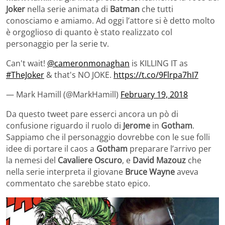
Joker
nella serie animata di
Batman
che tutti
conosciamo e amiamo. Ad oggi l’attore si è detto molto
è orgoglioso di quanto è stato realizzato col
personaggio per la serie tv.
Can't wait!
@cameronmonaghan
is KILLING IT as
#TheJoker
& that's NO JOKE.
https://t.co/9Flrpa7hI7
— Mark Hamill (@MarkHamill)
February 19, 2018
Da questo tweet pare esserci ancora un pò di
confusione riguardo il ruolo di
Jerome
in
Gotham
.
Sappiamo che il personaggio dovrebbe con le sue folli
idee di portare il caos a
Gotham
preparare l’arrivo per
la nemesi del
Cavaliere
Oscuro
, e
David Mazouz
che
nella serie interpreta il giovane
Bruce Wayne
aveva
commentato che sarebbe stato epico.