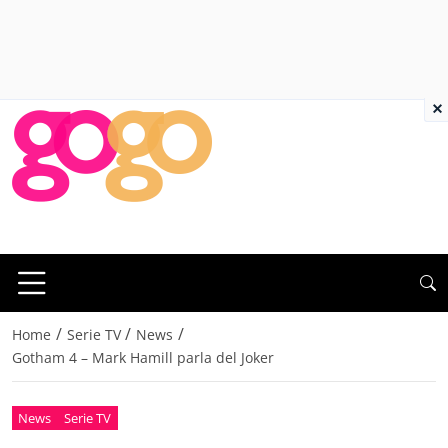
×
/
/
/
Home
Serie TV
News
Gotham 4 – Mark Hamill parla del Joker
News
Serie TV