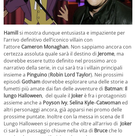
Hamill
si mostra dunque entusiasta e impaziente per
l’arrivo definitivo dell’iconico villain con
l’attore
Cameron Monaghan
. Non sappiamo ancora con
certezza assoluta quale sarà il destino di
Jerome
, ma
dovrebbe essere tutto definito nel prossimo arco
narrativo della serie, in cui sarà tra i villain principali
insieme a
Pinguino
(
Robin Lord Taylor
). Nei prossimi
episodi
Gotham
dovrebbe esplorare una delle storie a
fumetti più amate dai fan delle avventure di
Batman
:
Il
lungo Halloween
, del quale il
Joker
è fra i protagonisti
assieme anche a
Poyson
Ivy
,
Selina Kyle
–
Catwoman
ed
altri personaggi ancora, già apparsi nei promo delle
prossime puntate. Inoltre con la messa in scena de Il
Lungo Halloween si presume che oltre all’arrivo di
Joker
ci sarà un passaggio chiave nella vita di
Bruce
che lo