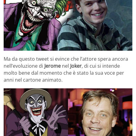
Ma da questo tweet si evince che l’attore spera ancora
nell’evoluzione di
Jerome
nel
Joker
, di cui si intende
molto bene dal momento che è stato la sua voce per
anni nel cartone animato.