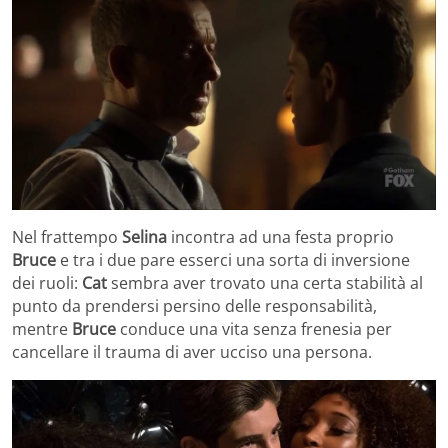
Nel frattempo
Selina
incontra ad una festa proprio
Bruce
e tra i due pare esserci una sorta di inversione
dei ruoli:
Cat
sembra aver trovato una certa stabilità al
punto da prendersi persino delle responsabilità,
mentre
Bruce
conduce una vita senza frenesia per
cancellare il trauma di aver ucciso una persona.