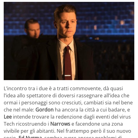
L’incontro tra i due è a tratti commovente, dà quasi
l’idea allo spettatore di doversi rassegnare all’idea che
ormai i personaggi sono cresciuti, cambiati sia nel bene
che nel male:
Gordon
ha ancora la città a cui badare, e
Lee
intende trovare la redenzione dagli eventi del virus
Tech ricostruendo i
Narrows
e facendone una zona
vivibile per gli abitanti. Nel frattempo però il suo nuovo