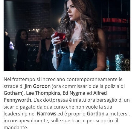
Nel frattempo si incrociano contemporaneamente le
strade di
Jim Gordon
(ora commissario della polizia di
Gotham
),
Lee Thompkins
,
Ed Nygma
ed
Alfred
Pennyworth
. L’ex dottoressa è infatti ora bersaglio di un
sicario pagato da qualcuno che non vuole la sua
leadership nei
Narrows
ed è proprio
Gordon
a mettersi,
inconsapevolmente, sulle sue tracce per scoprire il
mandante.