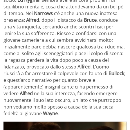
socio,
Ed Nygma
, sembra avere ancora problemi di
squilibrio mentale, cosa che attendevamo da un bel pò
di tempo. Nei
Narrows
c’è anche una nuova inattesa
presenza:
Alfred
, dopo il distacco da
Bruce
, conduce
una vita inquieta, cercando anche scontri fisici per
lenire la sua sofferenza. Riesce a confidarsi con una
giovane cameriera a cui sembra avvicinarsi molto;
inizialmente pare debba nascere qualcosa tra i due ma,
come al solito agli sceneggiatori piace il colpo di scena:
la ragazza perderà la vita dopo poco a causa del
fidanzato, provocato dallo stesso
Alfred
. L’uomo
riuscirà a far arrestare il colpevole con l’aiuto di
Bullock
,
e quest’arco narrativo per quanto breve e
(apparentemente) insignificante ci ha permesso di
vedere
Alfred
nella sua interezza, facendo emergere
nuovamente il suo lato oscuro, un lato che purtroppo
non vediamo molto spesso a causa della sua cieca
fedeltà al giovane
Wayne
.