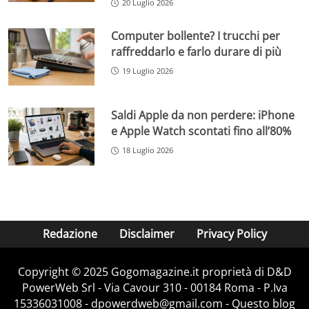
20 Luglio 2026
Computer bollente? I trucchi per
raffreddarlo e farlo durare di più
19 Luglio 2026
Saldi Apple da non perdere: iPhone
e Apple Watch scontati fino all’80%
18 Luglio 2026
Redazione
Disclaimer
Privacy Policy
Copyright © 2025 Gogomagazine.it proprietà di D&D
PowerWeb Srl - Via Cavour 310 - 00184 Roma - P.Iva
15336031008 - dpowerdweb@gmail.com - Questo blog