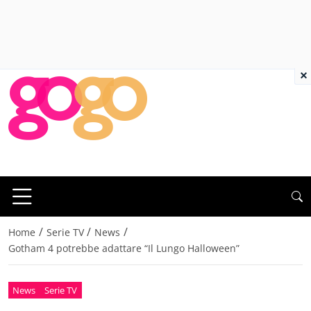
×
/
/
/
Home
Serie TV
News
Gotham 4 potrebbe adattare “Il Lungo Halloween”
News
Serie TV