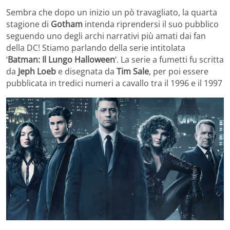
Sembra che dopo un inizio un pò travagliato, la quarta
stagione di
Gotham
intenda riprendersi il suo pubblico
seguendo uno degli archi narrativi più amati dai fan
della DC! Stiamo parlando della serie intitolata
‘
Batman: Il Lungo Halloween
‘. La serie a fumetti fu scritta
da
Jeph Loeb
e disegnata da
Tim
Sale
, per poi essere
pubblicata in tredici numeri a cavallo tra il 1996 e il 1997