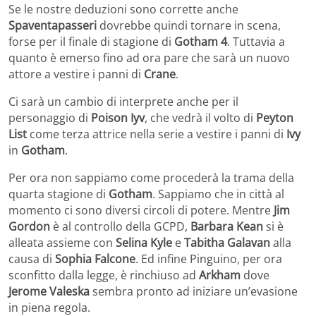
Se le nostre deduzioni sono corrette anche
Spaventapasseri
dovrebbe quindi tornare in scena,
forse per il finale di stagione di
Gotham 4
. Tuttavia a
quanto è emerso fino ad ora pare che sarà un nuovo
attore a vestire i panni di
Crane
.
Ci sarà un cambio di interprete anche per il
personaggio di
Poison
Iyv
, che vedrà il volto di
Peyton
List
come terza attrice nella serie a vestire i panni di
Ivy
in
Gotham
.
Per ora non sappiamo come procederà la trama della
quarta stagione di
Gotham
. Sappiamo che in città al
momento ci sono diversi circoli di potere. Mentre
Jim
Gordon
è al controllo della GCPD,
Barbara
Kean
si è
alleata assieme con
Selina Kyle
e
Tabitha
Galavan
alla
causa di
Sophia
Falcone
. Ed infine Pinguino, per ora
sconfitto dalla legge, è rinchiuso ad
Arkham
dove
Jerome
Valeska
sembra pronto ad iniziare un’evasione
in piena regola.