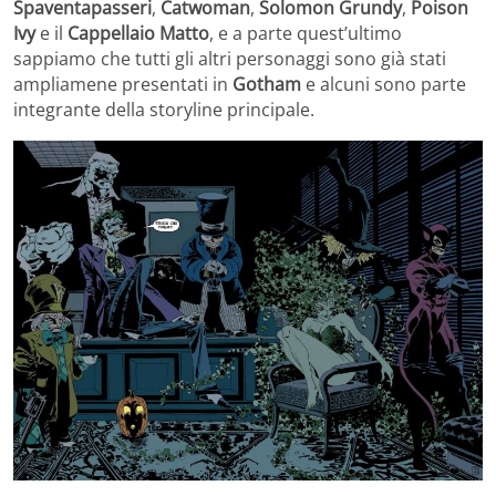
Spaventapasseri
,
Catwoman
,
Solomon
Grundy
,
Poison
Ivy
e il
Cappellaio Matto
, e a parte quest’ultimo
sappiamo che tutti gli altri personaggi sono già stati
ampliamene presentati in
Gotham
e alcuni sono parte
integrante della storyline principale.