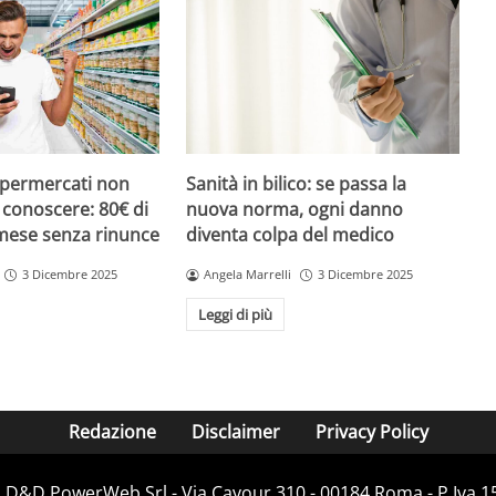
upermercati non
Sanità in bilico: se passa la
i conoscere: 80€ di
nuova norma, ogni danno
 mese senza rinunce
diventa colpa del medico
3 Dicembre 2025
Angela Marrelli
3 Dicembre 2025
Leggi di più
Redazione
Disclaimer
Privacy Policy
i D&D PowerWeb Srl - Via Cavour 310 - 00184 Roma - P.Iv