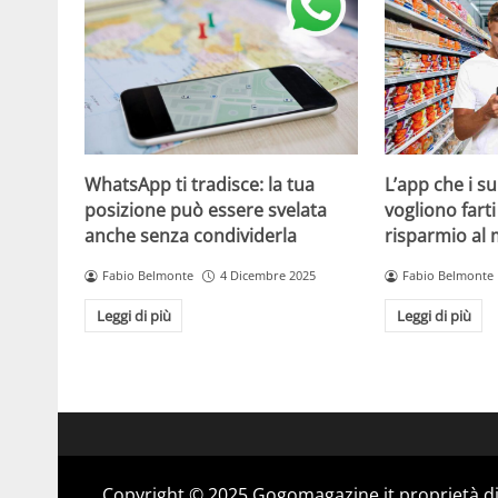
WhatsApp ti tradisce: la tua
L’app che i s
posizione può essere svelata
vogliono fart
anche senza condividerla
risparmio al
Fabio Belmonte
4 Dicembre 2025
Fabio Belmonte
Leggi di più
Leggi di più
Copyright © 2025 Gogomagazine.it proprietà d