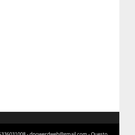
a 15336031008 - dpowerdweb@gmail.com - Questo