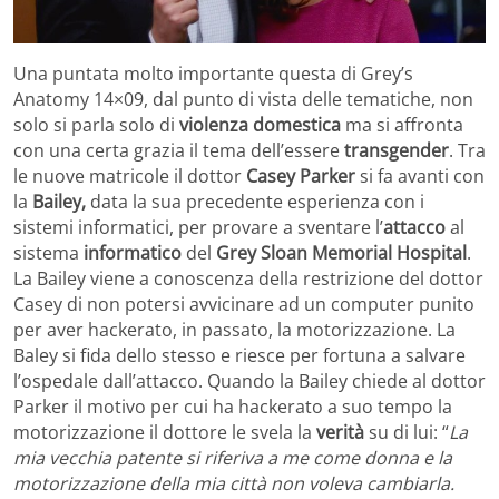
Una puntata molto importante questa di Grey’s
Anatomy 14×09, dal punto di vista delle tematiche, non
solo si parla solo di
violenza domestica
ma si affronta
con una certa grazia il tema dell’essere
transgender
. Tra
le nuove matricole il dottor
Casey
Parker
si fa avanti con
la
Bailey,
data la sua precedente esperienza con i
sistemi informatici, per provare a sventare l’
attacco
al
sistema
informatico
del
Grey Sloan Memorial Hospital
.
La Bailey viene a conoscenza della restrizione del dottor
Casey di non potersi avvicinare ad un computer punito
per aver hackerato, in passato, la motorizzazione. La
Baley si fida dello stesso e riesce per fortuna a salvare
l’ospedale dall’attacco. Quando la Bailey chiede al dottor
Parker il motivo per cui ha hackerato a suo tempo la
motorizzazione il dottore le svela la
verità
su di lui: “
La
mia vecchia patente si riferiva a me come donna e la
motorizzazione della mia città non voleva cambiarla.