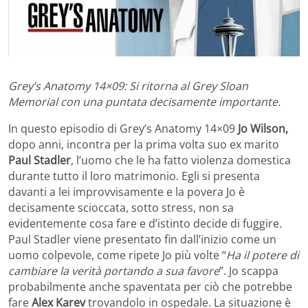
Grey’s Anatomy 14×09: Si ritorna al Grey Sloan
Memorial con una puntata decisamente importante.
In questo episodio di Grey’s Anatomy 14×09
Jo Wilson,
dopo anni, incontra per la prima volta suo ex marito
Paul
Stadler
, l’uomo che le ha fatto violenza domestica
durante tutto il loro matrimonio. Egli si presenta
davanti a lei improvvisamente e la povera Jo è
decisamente scioccata, sotto stress, non sa
evidentemente cosa fare e d’istinto decide di fuggire.
Paul Stadler viene presentato fin dall’inizio come un
uomo colpevole, come ripete Jo più volte “
Ha il potere di
cambiare la verità portando a sua favore
”. Jo scappa
probabilmente anche spaventata per ciò che potrebbe
fare
Alex
Karev
trovandolo in ospedale. La situazione è